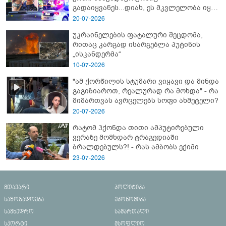
გადაიყვანეს...დიახ, ეს მკვლელობა იყო"
- გორში დატრიალებული ტრაგედიის
20-07-2026
ახალი დეტალები
უკრაინელების ფატალური შეცდომა,
რითაც კარგად ისარგებლა პუტინის
„ისკანდერმა“
10-07-2026
"ამ ქორწილის სტუმარი ვიყავი და მინდა
გაგიზიაროთ, რეალურად რა მოხდა" - რა
მიმართვას ავრცელებს სოფი ახმეტელი?
20-07-2026
რატომ ჰქონდა თითი ამპუტირებული
ვერაზე მომხდარ ტრაგედიაში
ბრალდებულს?! - რას ამბობს ექიმი
23-07-2026
მთავარი
პოლიტიკა
საზოგადოება
ეკონომიკა
სამხედრო
სამართალი
სპორტი
მსოფლიო