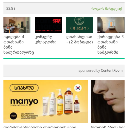
SS.GE
როგორ მოხვდე აქ
იყიდება 4
კონტენტ
დიასახლისი
ქირავდება 3
ოთახიანი
კრეატორი
- (2 პოზიცია)
ოთახიანი
ბინა
ბინა
საბურთალოზე
სამგორში
sponsored by
ContentRoom
ფერმენტირებული ინგრედიენტები
როდის არის ხალ