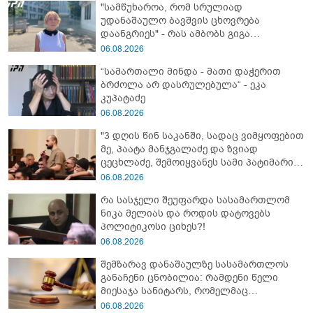
"სამწუხაროა, რომ სრულიად
უდანაშაულო ბავშვის ცხოვრება
დაანგრიეს" - რას ამბობს გიგა
ავალიანის საქმეზე დაკავებული
06.08.2026
ანასტასია ბერუაშვილის ადვოკატი
“სამართალი მინდა - მათი დაჭერით
ბრძოლა არ დასრულებულა“ - ეკა
კუპატაძე
06.08.2026
"3 დღის წინ საკანში, სადაც ვიმყოფებით
მე, პაატა მანჯგალაძე და ზვიად
ცეცხლაძე, შემოიყვანეს სამი პატიმარი
ისე, რომ ჩვენთვის არ უკითხავთ" - რას
06.08.2026
წერს იუმორისტი ონისე ცხადაძე
რა სასჯელი შეუფარდა სასამართლომ
ნიკა მელიას და როდის დატოვებს
პოლიტიკოსი ციხეს?!
06.08.2026
შემზარავ დანაშაულზე სასამართლოს
განაჩენი ცნობილია: რამდენი წელი
მიესაჯა სანიტარს, რომელმაც
საპირფარეშოში იმშობიარა და
06.08.2026