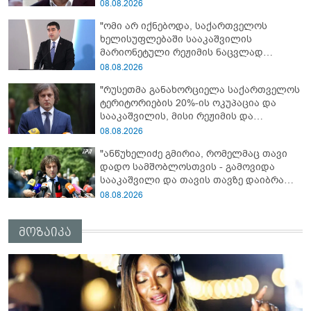
დაფუძნებული დიქტატურის
08.08.2026
მსახურებისგან - მინიშნებაც კი არ
"ომი არ იქნებოდა, საქართველოს
მსმენია ქართველების მიერ ტყვეების
ხელისუფლებაში სააკაშვილის
დახვრეტაზე"
მარიონეტული რეჟიმის ნაცვლად
„ქართული ოცნების“ მსგავსი
08.08.2026
პატრიოტული ძალა რომ ყოფილიყო, თუ
"რუსეთმა განახორციელა საქართველოს
2008 წლის ომი თუ არ იქნებოდა, დიდი
ტერიტორიების 20%-ის ოკუპაცია და
ალბათობით, არც უკრაინის ომი
სააკაშვილის, მისი რეჟიმის და
იქნებოდა"
„ნაცმოძრაობის“ ღალატი ვერანაირად
08.08.2026
ვერ გადაფარავს ამ დანაშაულს, ეს იყო
"ანწუხელიძე გმირია, რომელმაც თავი
დანაშაული ჩვენი სახელმწიფოს წინაშე"
დადო სამშობლოსთვის - გამოვიდა
სააკაშვილი და თავის თავზე დაიბრალა
ანწუხელიძის გმირობა, სამარცხვინო
08.08.2026
სიტყვები თქვა, თითქოს,
სააკაშვილისთვის შეგინებას თუ რაღაც
მოზაიკა
ამგვარს სთხოვდნენ მას"