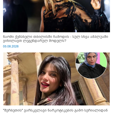
ნაომი ქემპბელი თბილისში ჩამოდის - სულ სხვა ამპლუაში
ვიხილავთ ლეგენდარულ მოდელს?
05.08.2026
"შერბეთის" ვარსკვლავი ნარკოტიკების გამო სერიალიდან