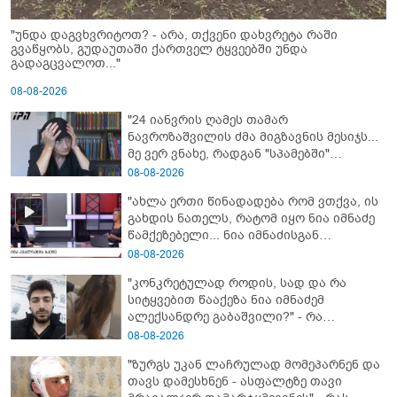
"უნდა დაგვხვრიტოთ? - არა, თქვენი დახვრეტა რაში
გვაწყობს, გუდაუთაში ქართველ ტყვეებში უნდა
გადაგცვალოთ..."
08-08-2026
"24 იანვრის ღამეს თამარ
ნავროზაშვილის ძმა მიგზავნის მესიჯს...
მე ვერ ვნახე, რადგან "სპამებში"
ჩავარდა": რა მისწერა ნია იმნაძის ბიძამ
08-08-2026
ეკა კუპატაძეს? - გიგა ავალიანის დედა
"ახლა ერთი წინადადება რომ ვთქვა, ის
"სქრინს" აქვეყნებს
გახდის ნათელს, რატომ იყო ნია იმნაძე
წამქეზებელი... ნია იმნაძისგან
გამოსული ინფორმაციაა ეს" - რას
08-08-2026
ამბობს ეკა კუპატაძე
"კონკრეტულად როდის, სად და რა
სიტყვებით წააქეზა ნია იმნაძემ
ალექსანდრე გაბაშვილი?" - რა
მიმართვას ავრცელებს ნია იმნაძის
08-08-2026
ბებია?
"ზურგს უკან ლაჩრულად მომეპარნენ და
თავს დამესხნენ - ასფალტზე თავი