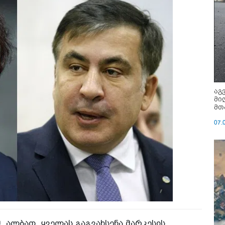
აგ
მი
მთ
07.
 ალბათ, ყველას გაგვახსენა მარკესის