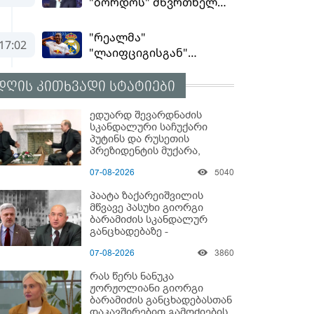
დღის კითხვადი სტატიები
ედუარდ შევარდნაძის
სკანდალური საჩუქარი
პუტინს და რუსეთის
პრეზიდენტის მუქარა,
რომელიც 6 წლის შემდეგ
07-08-2026
5040
აასრულა
პაატა ზაქარეიშვილის
მწვავე პასუხი გიორგი
ბარამიძის სკანდალურ
განცხადებაზე -
"ყველაფერი დეტალურად
07-08-2026
3860
ვიცი... კამანში მოკლული
ქართველები მე
რას წერს ნანუკა
გადმოვასვენე... ბარამიძე
ჟორჟოლიანი გიორგი
კი ტყუის"
ბარამიძის განცხადებასთან
დაკავშირებით გამოძიების