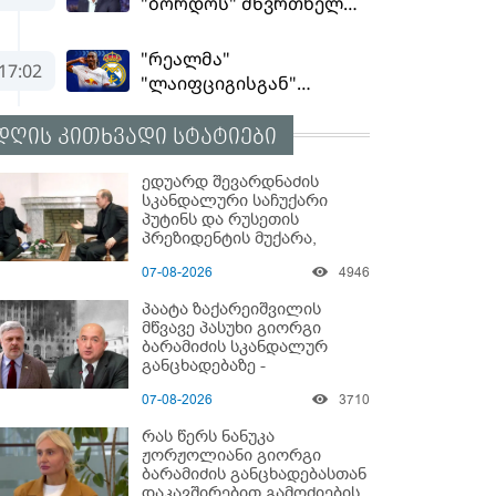
დღის კითხვადი სტატიები
ედუარდ შევარდნაძის
სკანდალური საჩუქარი
პუტინს და რუსეთის
პრეზიდენტის მუქარა,
რომელიც 6 წლის შემდეგ
07-08-2026
4946
აასრულა
პაატა ზაქარეიშვილის
მწვავე პასუხი გიორგი
ბარამიძის სკანდალურ
განცხადებაზე -
"ყველაფერი დეტალურად
07-08-2026
3710
ვიცი... კამანში მოკლული
ქართველები მე
რას წერს ნანუკა
გადმოვასვენე... ბარამიძე
ჟორჟოლიანი გიორგი
კი ტყუის"
ბარამიძის განცხადებასთან
დაკავშირებით გამოძიების