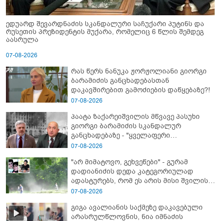
ედუარდ შევარდნაძის სკანდალური საჩუქარი პუტინს და
რუსეთის პრეზიდენტის მუქარა, რომელიც 6 წლის შემდეგ
აასრულა
07-08-2026
რას წერს ნანუკა ჟორჟოლიანი გიორგი
ბარამიძის განცხადებასთან
დაკავშირებით გამოძიების დაწყებაზე?!
07-08-2026
პაატა ზაქარეიშვილის მწვავე პასუხი
გიორგი ბარამიძის სკანდალურ
განცხადებაზე - "ყველაფერი
დეტალურად ვიცი... კამანში მოკლული
07-08-2026
ქართველები მე გადმოვასვენე...
"არ მიმატოვო, გეხვეწები" - გუ­რა­მ
ბარამიძე კი ტყუის"
დადიანიძის დედა კა­ტე­გო­რი­უ­ლად
ადას­ტუ­რებს, რომ ეს არის მისი შვი­ლის
ხმა
07-08-2026
გიგა ავალიანის საქმეზე დაკავებული
არასრულწლოვნის, ნია იმნაძის