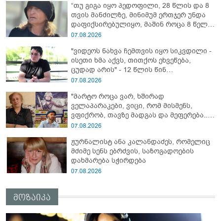
“თუ გიგა იყო პედოფილი, 28 წლის და 8
თვის მანძილზე, მინიმუმ ერთჯერ უნდა
დაფიქსირებულიყო, მაშინ როცა 8 წელი
ამზადებდა მოსწავლეებს! - იპოვონ ერთი
07.08.2026
გოგონა, ვისაც გიგა სექსუალურად
"ვიდეოს ნახვა ჩემთვის იყო სიკვდილი -
ავიწროებდა” - ეკა კუპატაძე
ისეთი ხმა აქვს, თითქოს ეხვეწება,
ცუდად არის" - 12 წლის წინ
გაუჩინარებული ბიჭის დედა
07.08.2026
გავრცელებულ ვიდეოზე პირველ
"მარტო როცა ვარ, ხშირად
კომენტარს აკეთებს
ველაპარაკები, ვიცი, რომ მისმენს,
ვფიქრობ, თავზე მადგას და მეფერება...“
- გიორგი კეკელიძე გმირი ანწუხელიძის
07.08.2026
გამზრდელი მამიდის ემოციურ
ჟურნალისტ ანა კალანდაძეს, რომელიც
მონათხრობს აქვეყნებს
მძიმე სენს ებრძვის, საზოგადოების
დახმარება სჭირდება
07.08.2026
მოზაიკა