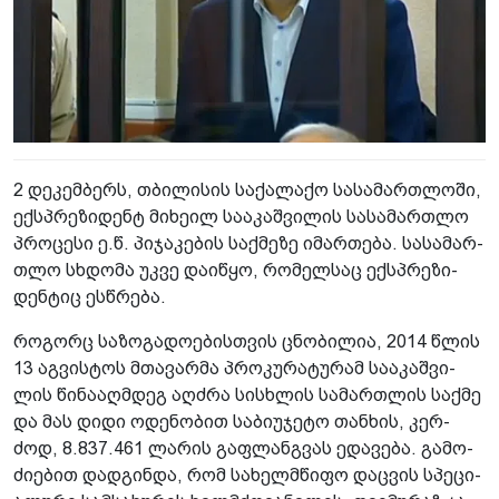
2 დე­კემ­ბერს, თბი­ლი­სის სა­ქა­ლა­ქო სა­სა­მარ­თლო­ში,
ექ­სპრე­ზი­დენტ მი­ხე­ილ სა­ა­კაშ­ვი­ლის სა­სა­მარ­თლო
პრო­ცე­სი ე.წ. პი­ჯა­კე­ბის საქ­მე­ზე იმარ­თე­ბა. სა­სა­მარ­
თლო სხდო­მა უკვე და­ი­წყო, რო­მელ­საც ექ­სპრე­ზი­
დენ­ტიც ეს­წრე­ბა.
რო­გორც სა­ზო­გა­დო­ე­ბის­თვის ცნო­ბი­ლია, 2014 წლის
13 აგ­ვის­ტოს მთა­ვარ­მა პრო­კუ­რა­ტუ­რამ სა­ა­კაშ­ვი­
ლის წი­ნა­აღ­მდეგ აღ­ძრა სის­ხლის სა­მარ­თლის საქ­მე
და მას დიდი ოდე­ნო­ბით სა­ბი­უ­ჯე­ტო თან­ხის, კერ­
ძოდ, 8.837.461 ლა­რის გაფ­ლან­გვას ედა­ვე­ბა. გა­მო­
ძი­ე­ბით დად­გინ­და, რომ სა­ხელ­მწი­ფო დაც­ვის სპე­ცი­