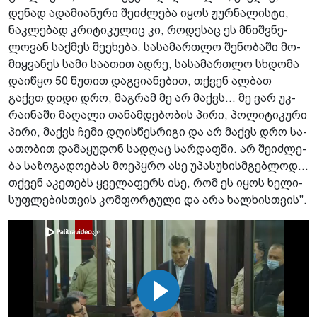
დე­ნად ადა­მი­ა­ნუ­რი შე­იძ­ლე­ბა იყოს ჟურ­ნა­ლის­ტი,
ნაკ­ლე­ბად კრი­ტი­კუ­ლიც კი, რო­დე­საც ეს მნიშ­ვნე­
ლო­ვან საქ­მეს შე­ე­ხე­ბა. სა­სა­მარ­თლო შე­ნო­ბა­ში მო­
მიყ­ვა­ნეს სამი სა­ა­თით ადრე, სა­სა­მარ­თლო სხდო­მა
და­ი­წყო 50 წუ­თით დაგ­ვი­ა­ნე­ბით, თქვენ ალ­ბათ
გაქვთ დიდი დრო, მაგ­რამ მე არ მაქვს... მე ვარ უკ­
რა­ი­ნა­ში მა­ღა­ლი თა­ნამ­დე­ბო­ბის პირი, პო­ლი­ტი­კუ­რი
პირი, მაქვს ჩემი დღის­წეს­რი­გი და არ მაქვს დრო სა­
ა­თო­ბით და­მა­ყუ­დონ სა­დღაც სარ­დაფ­ში. არ შე­იძ­ლე­
ბა სა­ზო­გა­დო­ე­ბას მო­ე­პყრო ასე უპა­სუ­ხის­მგებ­ლოდ...
თქვენ აკე­თებს ყვე­ლა­ფერს ისე, რომ ეს იყოს ხე­ლი­
სუფ­ლე­ბის­თვის კომ­ფორ­ტუ­ლი და არა ხალ­ხის­თვის".