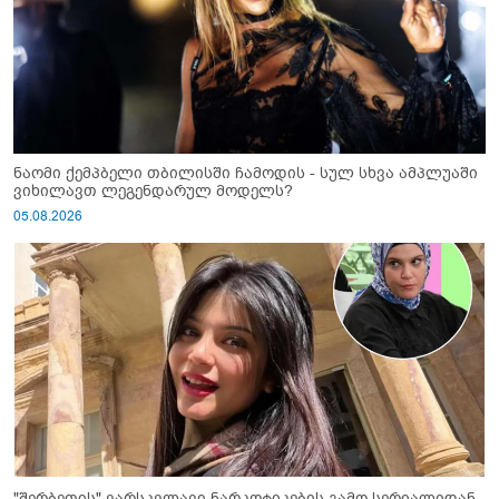
ნაომი ქემპბელი თბილისში ჩამოდის - სულ სხვა ამპლუაში
ვიხილავთ ლეგენდარულ მოდელს?
05.08.2026
"შერბეთის" ვარსკვლავი ნარკოტიკების გამო სერიალიდან