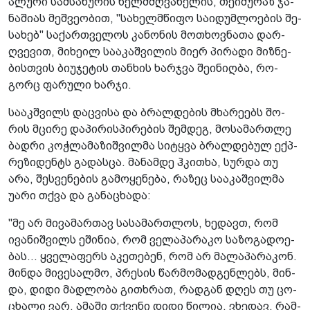
ა­ლუ­რი სამ­სა­ხუ­რის ხელ­მძღვა­ნე­ლის, თე­ი­მუ­რაზ ჯა­
ნა­ში­ას მეშ­ვე­ო­ბით, "სა­ხელ­მწი­ფო სა­ი­დუმ­ლო­ე­ბის შე­
სა­ხებ" სა­ქარ­თვე­ლოს კა­ნო­ნის მო­თხოვ­ნა­თა დარ­
ღვე­ვით, მი­ხე­ილ სა­ა­კაშ­ვი­ლის მიერ პი­რა­დი მიზ­ნე­
ბის­თვის ბი­უ­ჯე­ტის თან­ხის ხარ­ჯვა შე­ი­ნიღ­ბა, რო­
გორც ფა­რუ­ლი ხარ­ჯი.
სა­აკშ­ვილს დაც­ვი­სა და ბრალ­დე­ბის მხა­რე­ებს შო­
რის მცი­რე და­პი­რის­პი­რე­ბის შემ­დეგ, მო­სა­მარ­თლე
ბად­რი კოჭ­ლა­მა­ზიშ­ვილ­მა სი­ტყვა ბრალ­დე­ბულ ექპ­
რე­ზი­დენტს გა­დას­ცა. მა­ნამ­დე ჰკი­თხა, სურ­და თუ
არა, შეს­ვე­ნე­ბის გა­მო­ყე­ნე­ბა, რა­ზეც სა­ა­კაშ­ვილ­მა
უარი თქვა და გა­ნა­ცხა­და:
"მე არ მი­ვა­მარ­თავ სა­სა­მარ­თლოს, ხე­დავთ, რომ
ივა­ნიშ­ვილს ეში­ნია, რომ ვე­ლა­პა­რა­კო სა­ზო­გა­დო­ე­
ბას... ყვე­ლა­ფერს აკე­თე­ბენ, რომ არ მა­ლა­პა­რა­კონ.
მინ­და მი­ვე­სალ­მო, პრე­სის წარ­მო­მად­გენ­ლებს, მინ­
და, დიდი მად­ლო­ბა გი­თხრათ, რად­გან დღეს თუ ცო­
ცხა­ლი ვარ, ამა­ში თქვე­ნი დიდი წი­ლია, ვხე­დავ, რამ­