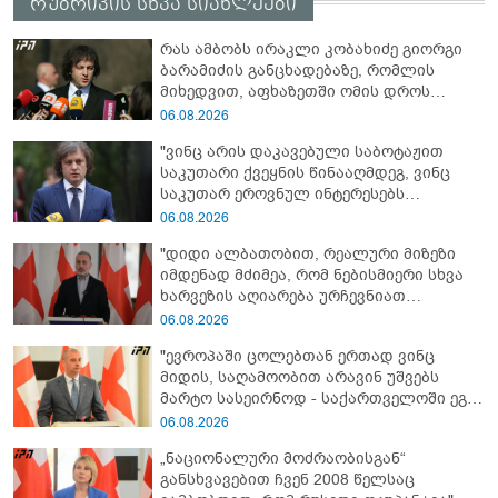
რუბრიკის სხვა სიახლეები
რას ამბობს ირაკლი კობახიძე გიორგი
ბარამიძის განცხადებაზე, რომლის
მიხედვით, აფხაზეთში ომის დროს
„ჩვენებს ტყვეები არ აჰყავდათ"
06.08.2026
"ვინც არის დაკავებული საბოტაჟით
საკუთარი ქვეყნის წინააღმდეგ, ვინც
საკუთარ ეროვნულ ინტერესებს
უპირისპირდება, ყველამ უნდა იცოდეს,
06.08.2026
რომ მათ მიაკითხავთ სამართალი" -
"დიდი ალბათობით, რეალური მიზეზი
ირაკლი კობახიძე
იმდენად მძიმეა, რომ ნებისმიერი სხვა
ხარვეზის აღიარება ურჩევნიათ
ნამდვილი მიზეზის გამოაშკარავებას" -
06.08.2026
გიორგი შარაშიძე ელექტროენერგიის
"ევროპაში ცოლებთან ერთად ვინც
გათიშვაზე
მიდის, საღამოობით არავინ უშვებს
მარტო სასეირნოდ - საქართველოში ეგ
პრობლემა არ არის!" - ლევან
06.08.2026
მაჭავარიანი
„ნაციონალური მოძრაობისგან“
განსხვავებით ჩვენ 2008 წელსაც