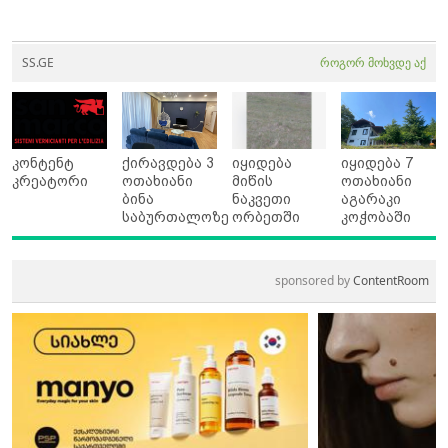
SS.GE
როგორ მოხვდე აქ
კონტენტ
ქირავდება 3
იყიდება
იყიდება 7
კრეატორი
ოთახიანი
მიწის
ოთახიანი
ბინა
ნაკვეთი
აგარაკი
საბურთალოზე
ორბეთში
კოჭობაში
sponsored by
ContentRoom