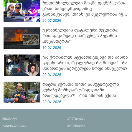
"თვითმხილველები შოკში იყვნენ...ერთ-
ერთი საავადმყოფოშიც
გადაიყვანეს...დიახ, ეს მკვლელობა იყო"
- გორში დატრიალებული ტრაგედიის
20-07-2026
ახალი დეტალები
უკრაინელების ფატალური შეცდომა,
რითაც კარგად ისარგებლა პუტინის
„ისკანდერმა“
10-07-2026
"ამ ქორწილის სტუმარი ვიყავი და მინდა
გაგიზიაროთ, რეალურად რა მოხდა" - რა
მიმართვას ავრცელებს სოფი ახმეტელი?
20-07-2026
რატომ ჰქონდა თითი ამპუტირებული
ვერაზე მომხდარ ტრაგედიაში
ბრალდებულს?! - რას ამბობს ექიმი
23-07-2026
მთავარი
პოლიტიკა
საზოგადოება
ეკონომიკა