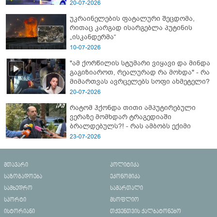
- გორში დატრიალებული ტრაგედიის
20-07-2026
ახალი დეტალები
უკრაინელების ფატალური შეცდომა,
რითაც კარგად ისარგებლა პუტინის
„ისკანდერმა“
10-07-2026
"ამ ქორწილის სტუმარი ვიყავი და მინდა
გაგიზიაროთ, რეალურად რა მოხდა" - რა
მიმართვას ავრცელებს სოფი ახმეტელი?
20-07-2026
რატომ ჰქონდა თითი ამპუტირებული
ვერაზე მომხდარ ტრაგედიაში
ბრალდებულს?! - რას ამბობს ექიმი
23-07-2026
მთავარი
პოლიტიკა
საზოგადოება
ეკონომიკა
სამხედრო
სამართალი
სპორტი
მსოფლიო
ისტორიანი
თქვენთვის ქალბატონებო