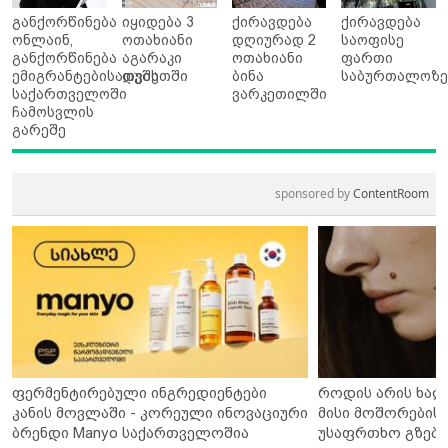
განქორწინება
იყიდება 3
ქირავდება
ქირავდება
ონლაინ,
ოთახიანი
დღიურად 2
საოფისე
განქორწინება
აგარაკი
ოთახიანი
ფართი
ემიგრანტებისათვის
დუშეთში
ბინა
საბურთალოზ
საქართველოში
ვარკეთილში
ჩამოსვლის
გარეშე
sponsored by
ContentRoom
ფერმენტირებული ინგრედიენტები
როდის არის ხალ
კანის მოვლაში - კორეული ინოვაციური
მისი მოშორების 
ბრენდი Manyo საქართველოშია
უსაფრთხო გზები