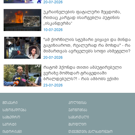
- გორში დატრიალებული ტრაგედიის
20-07-2026
ახალი დეტალები
უკრაინელების ფატალური შეცდომა,
რითაც კარგად ისარგებლა პუტინის
„ისკანდერმა“
10-07-2026
"ამ ქორწილის სტუმარი ვიყავი და მინდა
გაგიზიაროთ, რეალურად რა მოხდა" - რა
მიმართვას ავრცელებს სოფი ახმეტელი?
20-07-2026
რატომ ჰქონდა თითი ამპუტირებული
ვერაზე მომხდარ ტრაგედიაში
ბრალდებულს?! - რას ამბობს ექიმი
23-07-2026
მთავარი
პოლიტიკა
საზოგადოება
ეკონომიკა
სამხედრო
სამართალი
სპორტი
მსოფლიო
ისტორიანი
თქვენთვის ქალბატონებო