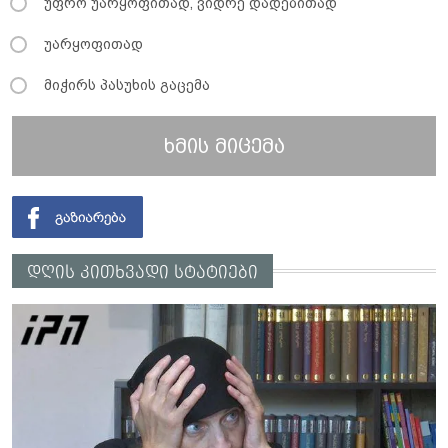
უფრო უარყოფითად, ვიდრე დადებითად
უარყოფითად
მიჭირს პასუხის გაცემა
ხმის მიცემა
დღის კითხვადი სტატიები