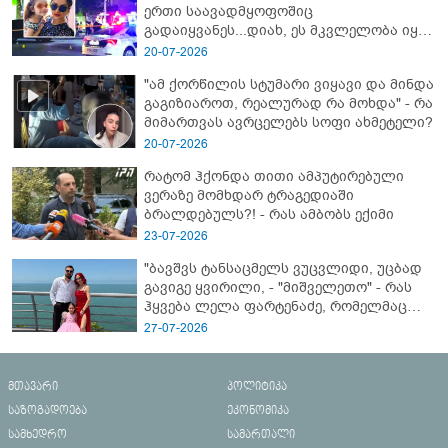
ერთი საავადმყოფოშიც
გადაიყვანეს...დიახ, ეს მკვლელობა იყო"
- გორში დატრიალებული ტრაგედიის
20-07-2026
ახალი დეტალები
"ამ ქორწილის სტუმარი ვიყავი და მინდა
გაგიზიაროთ, რეალურად რა მოხდა" - რა
მიმართვას ავრცელებს სოფი ახმეტელი?
20-07-2026
რატომ ჰქონდა თითი ამპუტირებული
ვერაზე მომხდარ ტრაგედიაში
ბრალდებულს?! - რას ამბობს ექიმი
23-07-2026
"ბავშვს ტანსაცმელს ვუცვლიდი, უცბად
გავიგე ყვირილი, - "მიშველეთო" - რას
ჰყვება ლელა ფარტენაძე, რომელმაც
ბათუმში 16 წლის ბიჭი ზღვაში
27-07-2026
დახრჩობას გადაარჩინა
მთავარი
პოლიტიკა
საზოგადოება
ეკონომიკა
სამხედრო
სამართალი