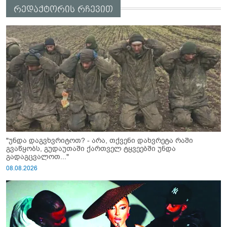
რედაქტორის რჩევით
"უნდა დაგვხვრიტოთ? - არა, თქვენი დახვრეტა რაში
გვაწყობს, გუდაუთაში ქართველ ტყვეებში უნდა
გადაგცვალოთ..."
08.08.2026