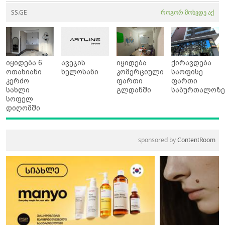
SS.GE
როგორ მოხვდე აქ
იყიდება 6
ავეჯის
იყიდება
ქირავდება
ოთახიანი
ხელოსანი
კომერციული
საოფისე
კერძო
ფართი
ფართი
სახლი
გლდანში
საბურთალოზ
სოფელ
დიღომში
sponsored by
ContentRoom