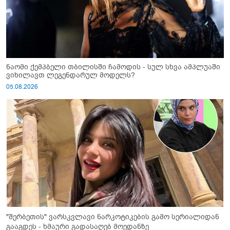
ნაომი ქემპბელი თბილისში ჩამოდის - სულ სხვა ამპლუაში
ვიხილავთ ლეგენდარულ მოდელს?
05.08.2026
"შერბეთის" ვარსკვლავი ნარკოტიკების გამო სერიალიდან
გააგდეს - ხმაური გადასაღებ მოედანზე