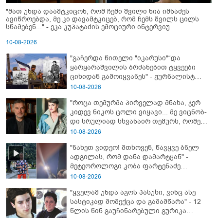
"მათ უნდა დაამტკიცონ, რომ ჩემი შვილი ნია იმნაძეს
ავიწროებდა, მე კი დავამტკიცებ, რომ ჩემს შვილს ცილს
სწამებენ..." - ეკა კუპატაძის ემოციური ინტერვიუ
10-08-2026
"გაჩერდა წითელი "იკარუსი"“და
ყარყარაშვილის ბრძანებით ტყვეები
ციხიდან გამოიყვანეს" - ჟურნალისტ
თამრიკო მოლაშვილის თვალით
10-08-2026
დანახული აფხაზეთის ომი და პასუხი
"როცა თემურმა პირველად მნახა, ჯერ
კითხვაზე: როგორ ექცეოდნენ
კიდევ ნიკოს ცოლი ვიყავი... მე ვიც­ნობ­
ქართველები ტყვეებს
დი სრუ­ლი­ად სხვა­ნა­ირ თე­მურს, რო­მელ­
საც მა­შინ არც ბიზ­ნე­სი ჰქონ­და, არა­ფე­რი
10-08-2026
სა­ერ­თოდ" - რას იხსენებს ეკა ნიჟარაძე
"ნახეთ ვიდეო! მთხოვენ, წავყვე ბნელ
თემურ უგულავაზე?
ადგილას, რომ დანა დამარტყან" -
მეტეოროლოგი კობა ფარტენაძე
ფარულად გადაღებულ კადრებს
10-08-2026
აქვეყნებს
"ყველამ უნდა აგოს პასუხი, ვინც ასე
სასტიკად მომექცა და გამამწარა" - 12
წლის წინ გაუჩინარებული გურიკა