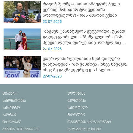
რატომ ჰქონდა თითი ამპუტირებული
ვერაზე მომხდარ ტრაგედიაში
ბრალდებულს?! - რას ამბობს ექიმი
23-07-2026
"ბავშვს ტანსაცმელს ვუცვლიდი, უცბად
გავიგე ყვირილი, - "მიშველეთო" - რას
ჰყვება ლელა ფარტენაძე, რომელმაც
ბათუმში 16 წლის ბიჭი ზღვაში
27-07-2026
დახრჩობას გადაარჩინა
ეთერ ლიპარტელიანის სკანდალური
განცხადება - "არ ვაპირებ , ისევ წავაგო,
ისევ მე გავნადგურდე და ხალხი
მშვიდად იყოს, თავის სკამებს
27-07-2026
უფრთხილდებოდნენ"
მთავარი
პოლიტიკა
საზოგადოება
ეკონომიკა
სამხედრო
სამართალი
სპორტი
მსოფლიო
ისტორიანი
თქვენთვის ქალბატონებო
გზავნილი მომავალში
რედაქტორის სვეტი