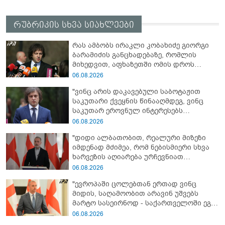
რუბრიკის სხვა სიახლეები
რას ამბობს ირაკლი კობახიძე გიორგი
ბარამიძის განცხადებაზე, რომლის
მიხედვით, აფხაზეთში ომის დროს
„ჩვენებს ტყვეები არ აჰყავდათ"
06.08.2026
"ვინც არის დაკავებული საბოტაჟით
საკუთარი ქვეყნის წინააღმდეგ, ვინც
საკუთარ ეროვნულ ინტერესებს
უპირისპირდება, ყველამ უნდა იცოდეს,
06.08.2026
რომ მათ მიაკითხავთ სამართალი" -
"დიდი ალბათობით, რეალური მიზეზი
ირაკლი კობახიძე
იმდენად მძიმეა, რომ ნებისმიერი სხვა
ხარვეზის აღიარება ურჩევნიათ
ნამდვილი მიზეზის გამოაშკარავებას" -
06.08.2026
გიორგი შარაშიძე ელექტროენერგიის
"ევროპაში ცოლებთან ერთად ვინც
გათიშვაზე
მიდის, საღამოობით არავინ უშვებს
მარტო სასეირნოდ - საქართველოში ეგ
პრობლემა არ არის!" - ლევან
06.08.2026
მაჭავარიანი