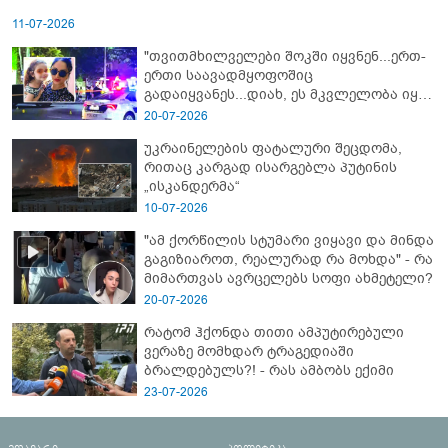
11-07-2026
"თვითმხილველები შოკში იყვნენ...ერთ-
ერთი საავადმყოფოშიც
გადაიყვანეს...დიახ, ეს მკვლელობა იყო"
- გორში დატრიალებული ტრაგედიის
20-07-2026
ახალი დეტალები
უკრაინელების ფატალური შეცდომა,
რითაც კარგად ისარგებლა პუტინის
„ისკანდერმა“
10-07-2026
"ამ ქორწილის სტუმარი ვიყავი და მინდა
გაგიზიაროთ, რეალურად რა მოხდა" - რა
მიმართვას ავრცელებს სოფი ახმეტელი?
20-07-2026
რატომ ჰქონდა თითი ამპუტირებული
ვერაზე მომხდარ ტრაგედიაში
ბრალდებულს?! - რას ამბობს ექიმი
23-07-2026