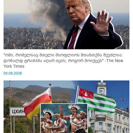
"ომი, რომელსაც მთელი მსოფლიოს შთანთქმა შეუძლია:
დონალდ ტრამპმა აღარ იცის, როგორ მოიქცეს" -The New
York Times
05.08.2026