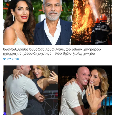
საფრანგეთში ხანძრის გამო ჯორჯ და ამალ კლუნების
ევაკუაცია განხორციელდა - რას წერს ჯორჯ კლუნი
31.07.2026