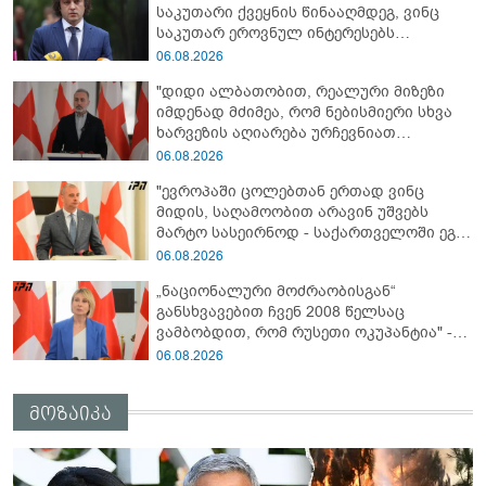
საკუთარი ქვეყნის წინააღმდეგ, ვინც
საკუთარ ეროვნულ ინტერესებს
უპირისპირდება, ყველამ უნდა იცოდეს,
06.08.2026
რომ მათ მიაკითხავთ სამართალი" -
"დიდი ალბათობით, რეალური მიზეზი
ირაკლი კობახიძე
იმდენად მძიმეა, რომ ნებისმიერი სხვა
ხარვეზის აღიარება ურჩევნიათ
ნამდვილი მიზეზის გამოაშკარავებას" -
06.08.2026
გიორგი შარაშიძე ელექტროენერგიის
"ევროპაში ცოლებთან ერთად ვინც
გათიშვაზე
მიდის, საღამოობით არავინ უშვებს
მარტო სასეირნოდ - საქართველოში ეგ
პრობლემა არ არის!" - ლევან
06.08.2026
მაჭავარიანი
„ნაციონალური მოძრაობისგან“
განსხვავებით ჩვენ 2008 წელსაც
ვამბობდით, რომ რუსეთი ოკუპანტია" -
ნინო წილოსანი
06.08.2026
მოზაიკა