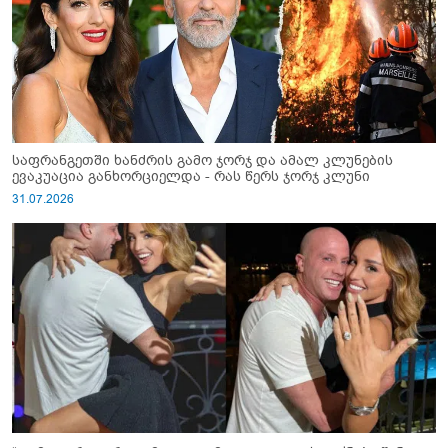
საფრანგეთში ხანძრის გამო ჯორჯ და ამალ კლუნების
ევაკუაცია განხორციელდა - რას წერს ჯორჯ კლუნი
31.07.2026