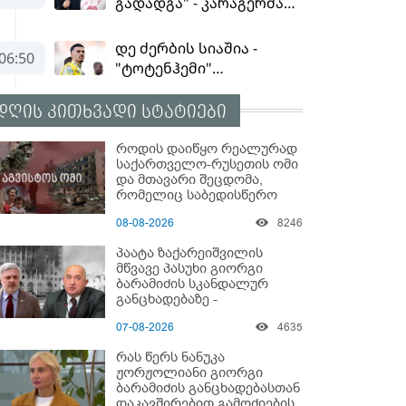
დღის კითხვადი სტატიები
როდის დაიწყო რეალურად
საქართველო-რუსეთის ომი
და მთავარი შეცდომა,
რომელიც საბედისწერო
გამოდგა
08-08-2026
8246
პაატა ზაქარეიშვილის
მწვავე პასუხი გიორგი
ბარამიძის სკანდალურ
განცხადებაზე -
"ყველაფერი დეტალურად
07-08-2026
4635
ვიცი... კამანში მოკლული
ქართველები მე
რას წერს ნანუკა
გადმოვასვენე... ბარამიძე
ჟორჟოლიანი გიორგი
კი ტყუის"
ბარამიძის განცხადებასთან
დაკავშირებით გამოძიების