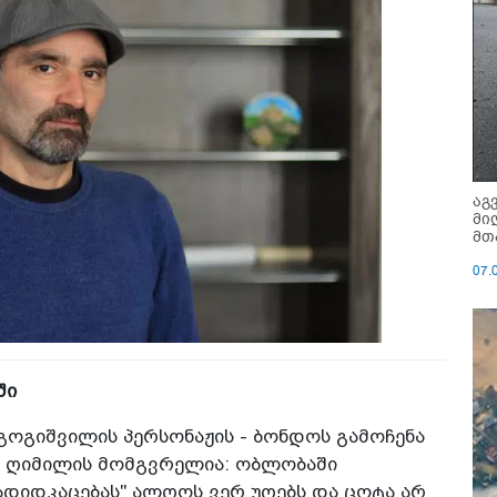
აგ
მი
მთ
07.
ში
გოგიშვილის პერსონაჟის - ბონდოს გამოჩენა
ს ღიმილის მომგვრელია: ობლობაში
დიდკაცებას" ალღოს ვერ უღებს და ცოტა არ