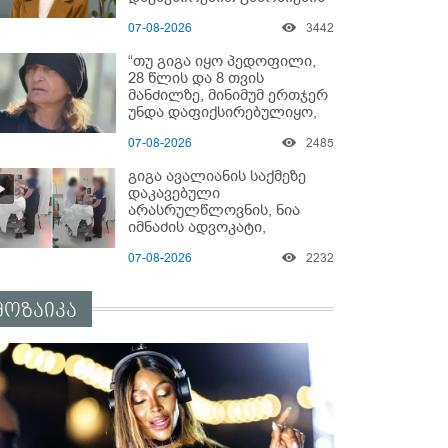
დაწყებაზე?!
07-08-2026
3442
“თუ გიგა იყო პედოფილი,
28 წლის და 8 თვის
მანძილზე, მინიმუმ ერთჯერ
უნდა დაფიქსირებულიყო,
მაშინ როცა 8 წელი
07-08-2026
2485
ამზადებდა მოსწავლეებს! -
იპოვონ ერთი გოგონა,
გიგა ავალიანის საქმეზე
ვისაც გიგა სექსუალურად
დაკავებული
ავიწროებდა” - ეკა კუპატაძე
არასრულწლოვნის, ნია
იმნაძის ადვოკატი,
საავადმყოფოში
07-08-2026
2232
გადაღებულ კადრებს
ავრცელებს
მოზაიკა