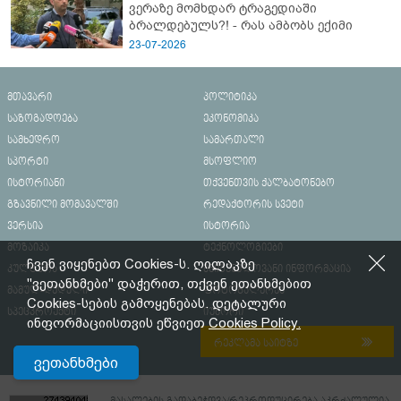
ვერაზე მომხდარ ტრაგედიაში
ბრალდებულს?! - რას ამბობს ექიმი
23-07-2026
მთავარი
პოლიტიკა
საზოგადოება
ეკონომიკა
სამხედრო
სამართალი
სპორტი
მსოფლიო
ისტორიანი
თქვენთვის ქალბატონებო
გზავნილი მომავალში
რედაქტორის სვეტი
ვერსია
ისტორია
მოზაიკა
ტექნოლოგიები
ჩვენ ვიყენებთ Cookies-ს. ღილაკზე
კულტურა
მნიშვნელოვანი ინფორმაცია
"ვეთანხმები" დაჭერით, თქვენ ეთანხმებით
მამულ-დედული
ფოტოგალერეა
Cookies-სების გამოყენებას. დეტალური
სპეცპროექტი
იუმორი
ინფორმაციისთვის ეწვიეთ
Cookies Policy.
რეკლამა საიტზე
ვეთანხმები