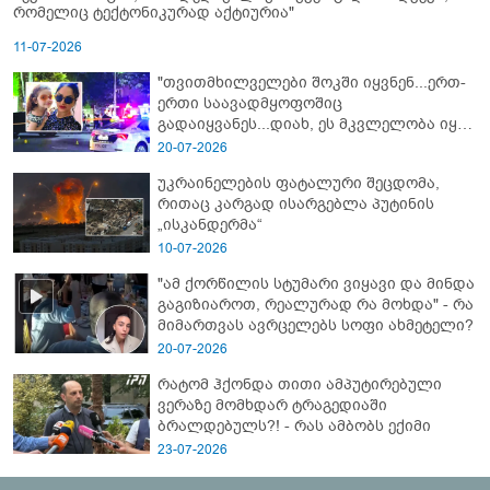
რომელიც ტექტონიკურად აქტიურია"
11-07-2026
"თვითმხილველები შოკში იყვნენ...ერთ-
ერთი საავადმყოფოშიც
გადაიყვანეს...დიახ, ეს მკვლელობა იყო"
- გორში დატრიალებული ტრაგედიის
20-07-2026
ახალი დეტალები
უკრაინელების ფატალური შეცდომა,
რითაც კარგად ისარგებლა პუტინის
„ისკანდერმა“
10-07-2026
"ამ ქორწილის სტუმარი ვიყავი და მინდა
გაგიზიაროთ, რეალურად რა მოხდა" - რა
მიმართვას ავრცელებს სოფი ახმეტელი?
20-07-2026
რატომ ჰქონდა თითი ამპუტირებული
ვერაზე მომხდარ ტრაგედიაში
ბრალდებულს?! - რას ამბობს ექიმი
23-07-2026