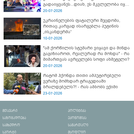
გადაიყვანეს...დიახ, ეს მკვლელობა იყო"
- გორში დატრიალებული ტრაგედიის
20-07-2026
ახალი დეტალები
უკრაინელების ფატალური შეცდომა,
რითაც კარგად ისარგებლა პუტინის
„ისკანდერმა“
10-07-2026
"ამ ქორწილის სტუმარი ვიყავი და მინდა
გაგიზიაროთ, რეალურად რა მოხდა" - რა
მიმართვას ავრცელებს სოფი ახმეტელი?
20-07-2026
რატომ ჰქონდა თითი ამპუტირებული
ვერაზე მომხდარ ტრაგედიაში
ბრალდებულს?! - რას ამბობს ექიმი
23-07-2026
მთავარი
პოლიტიკა
საზოგადოება
ეკონომიკა
სამხედრო
სამართალი
სპორტი
მსოფლიო