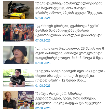
"თავს დაესხნენ არასრულწლოვანების
და სავარაუდოდ, არა მარტო
არასრულწლოვანების ჯგუფი "შეკვეთის
მიტანისას, "გლოვოს" კურიერია
07.08.2026
უპატიოსნესი ობოლი ბიჭი" - რას წერს
“გვახსოვს გმირები, გვახსოვს მტერი” -
ადვოკატი?
მარშის მონაწილეებმა გმირთა
მემორიალთან სანთლები დაანთეს და
გმირების ხსოვნას პატივი მიაგეს
07.08.2026
“თუ გიგა იყო პედოფილი, 28 წლის და 8
თვის მანძილზე, მინიმუმ ერთჯერ უნდა
დაფიქსირებულიყო, მაშინ როცა 8 წელი
ამზადებდა მოსწავლეებს! - იპოვონ ერთი
07.08.2026
გოგონა, ვისაც გიგა სექსუალურად
"ვიდეოს ნახვა ჩემთვის იყო სიკვდილი -
ავიწროებდა” - ეკა კუპატაძე
ისეთი ხმა აქვს, თითქოს ეხვეწება,
ცუდად არის" - 12 წლის წინ
გაუჩინარებული ბიჭის დედა
07.08.2026
გავრცელებულ ვიდეოზე პირველ
"მარტო როცა ვარ, ხშირად
კომენტარს აკეთებს
ველაპარაკები, ვიცი, რომ მისმენს,
ვფიქრობ, თავზე მადგას და მეფერება...“
- გიორგი კეკელიძე გმირი ანწუხელიძის
07.08.2026