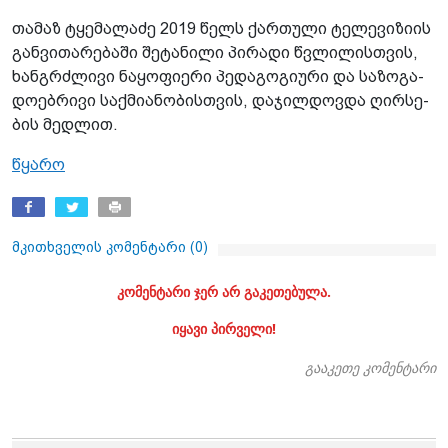
თა­მაზ ტყე­მა­ლა­ძე 2019 წელს ქარ­თუ­ლი ტე­ლე­ვი­ზი­ის
გან­ვი­თა­რე­ბა­ში შე­ტა­ნი­ლი პი­რა­დი წვლი­ლის­თვის,
ხან­გრძლი­ვი ნა­ყო­ფი­ე­რი პე­და­გო­გი­უ­რი და სა­ზო­გა­
დო­ებ­რი­ვი საქ­მი­ა­ნო­ბის­თვის, და­ჯილ­დოვ­და ღირ­სე­
ბის მედ­ლით.
წყარო
მკითხველის კომენტარი (
0
)
კომენტარი ჯერ არ გაკეთებულა.
იყავი პირველი!
გააკეთე კომენტარი