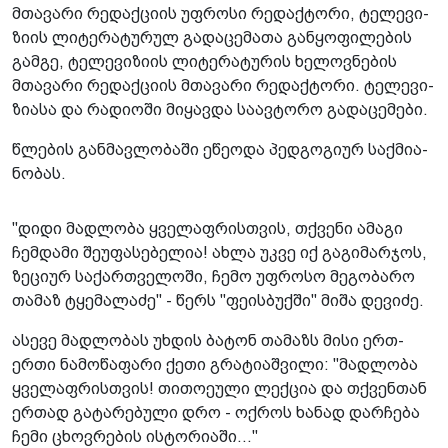
მთა­ვა­რი რე­დაქ­ცი­ის უფ­რო­სი რე­დაქ­ტო­რი, ტე­ლე­ვი­
ზი­ის ლი­ტე­რა­ტუ­რულ გა­და­ცე­მა­თა გან­ყო­ფი­ლე­ბის
გამ­გე, ტე­ლე­ვი­ზი­ის ლი­ტე­რა­ტუ­რის ხე­ლოვ­ნე­ბის
მთა­ვა­რი რე­დაქ­ცი­ის მთა­ვა­რი რე­დაქ­ტო­რი. ტე­ლე­ვი­
ზი­ა­სა და რა­დი­ო­ში მი­ყავ­და სა­ავ­ტო­რო გა­და­ცე­მე­ბი.
წლე­ბის გან­მავ­ლო­ბა­ში ეწე­ო­და პედ­გო­გი­ურ საქ­მი­ა­
ნო­ბას.
"დიდი მად­ლო­ბა ყვე­ლაფ­რის­თვის, თქვე­ნი ამა­გი
ჩემ­და­მი შე­უ­ფა­სე­ბე­ლია! ახლა უკვე იქ გა­გი­მარ­ჯოს,
ზე­ცი­ურ სა­ქარ­თვე­ლო­ში, ჩემო უფ­რო­სო მე­გო­ბა­რო
თა­მაზ ტყე­მა­ლა­ძე" - წერს "ფე­ის­ბუქ­ში" მიშა დე­ვი­ძე.
ასე­ვე მად­ლო­ბას უხ­დის ბა­ტონ თა­მაზს მისი ერთ-
ერთი ნა­მო­წა­ფა­რი ქეთი გრა­ტი­აშ­ვი­ლი: "მად­ლო­ბა
ყვე­ლაფ­რის­თვის! თი­თო­ე­უ­ლი ლექ­ცია და თქვენ­თან
ერ­თად გა­ტა­რე­ბუ­ლი დრო - ოქ­როს ხა­ნად დარ­ჩე­ბა
ჩემი ცხოვ­რე­ბის ის­ტო­რი­ა­ში..."