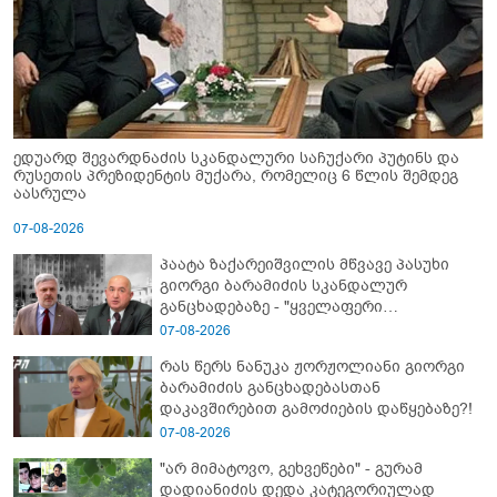
ედუარდ შევარდნაძის სკანდალური საჩუქარი პუტინს და
რუსეთის პრეზიდენტის მუქარა, რომელიც 6 წლის შემდეგ
აასრულა
07-08-2026
პაატა ზაქარეიშვილის მწვავე პასუხი
გიორგი ბარამიძის სკანდალურ
განცხადებაზე - "ყველაფერი
დეტალურად ვიცი... კამანში მოკლული
07-08-2026
ქართველები მე გადმოვასვენე...
რას წერს ნანუკა ჟორჟოლიანი გიორგი
ბარამიძე კი ტყუის"
ბარამიძის განცხადებასთან
დაკავშირებით გამოძიების დაწყებაზე?!
07-08-2026
"არ მიმატოვო, გეხვეწები" - გუ­რა­მ
დადიანიძის დედა კა­ტე­გო­რი­უ­ლად