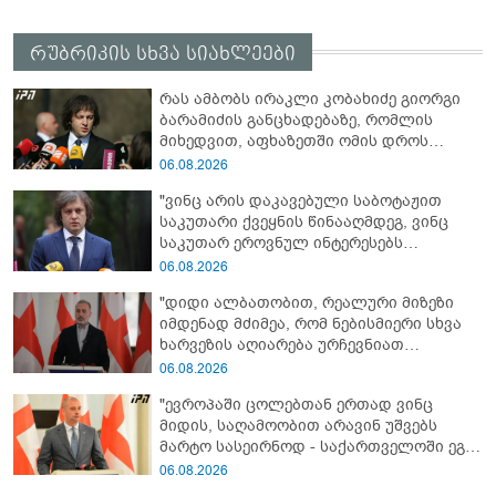
რუბრიკის სხვა სიახლეები
რას ამბობს ირაკლი კობახიძე გიორგი
ბარამიძის განცხადებაზე, რომლის
მიხედვით, აფხაზეთში ომის დროს
„ჩვენებს ტყვეები არ აჰყავდათ"
06.08.2026
"ვინც არის დაკავებული საბოტაჟით
საკუთარი ქვეყნის წინააღმდეგ, ვინც
საკუთარ ეროვნულ ინტერესებს
უპირისპირდება, ყველამ უნდა იცოდეს,
06.08.2026
რომ მათ მიაკითხავთ სამართალი" -
"დიდი ალბათობით, რეალური მიზეზი
ირაკლი კობახიძე
იმდენად მძიმეა, რომ ნებისმიერი სხვა
ხარვეზის აღიარება ურჩევნიათ
ნამდვილი მიზეზის გამოაშკარავებას" -
06.08.2026
გიორგი შარაშიძე ელექტროენერგიის
"ევროპაში ცოლებთან ერთად ვინც
გათიშვაზე
მიდის, საღამოობით არავინ უშვებს
მარტო სასეირნოდ - საქართველოში ეგ
პრობლემა არ არის!" - ლევან
06.08.2026
მაჭავარიანი