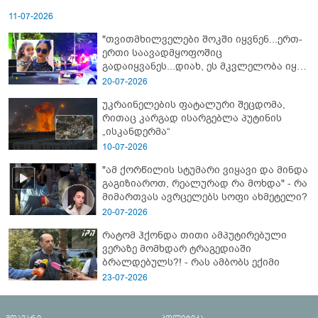
11-07-2026
"თვითმხილველები შოკში იყვნენ...ერთ-
ერთი საავადმყოფოშიც
გადაიყვანეს...დიახ, ეს მკვლელობა იყო"
- გორში დატრიალებული ტრაგედიის
20-07-2026
ახალი დეტალები
უკრაინელების ფატალური შეცდომა,
რითაც კარგად ისარგებლა პუტინის
„ისკანდერმა“
10-07-2026
"ამ ქორწილის სტუმარი ვიყავი და მინდა
გაგიზიაროთ, რეალურად რა მოხდა" - რა
მიმართვას ავრცელებს სოფი ახმეტელი?
20-07-2026
რატომ ჰქონდა თითი ამპუტირებული
ვერაზე მომხდარ ტრაგედიაში
ბრალდებულს?! - რას ამბობს ექიმი
23-07-2026