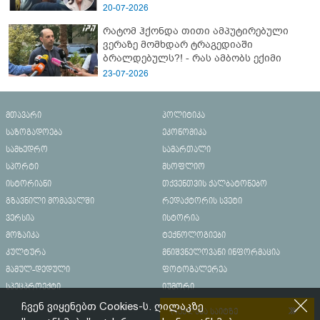
20-07-2026
რატომ ჰქონდა თითი ამპუტირებული
ვერაზე მომხდარ ტრაგედიაში
ბრალდებულს?! - რას ამბობს ექიმი
23-07-2026
მთავარი
პოლიტიკა
საზოგადოება
ეკონომიკა
სამხედრო
სამართალი
სპორტი
მსოფლიო
ისტორიანი
თქვენთვის ქალბატონებო
გზავნილი მომავალში
რედაქტორის სვეტი
ვერსია
ისტორია
მოზაიკა
ტექნოლოგიები
კულტურა
მნიშვნელოვანი ინფორმაცია
მამულ-დედული
ფოტოგალერეა
სპეცპროექტი
იუმორი
ჩვენ ვიყენებთ Cookies-ს. ღილაკზე
რეკლამა საიტზე