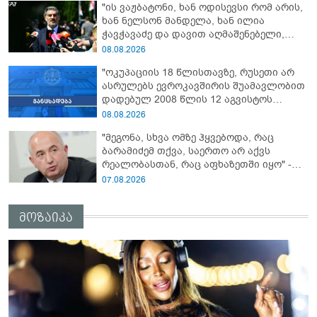
"ის ვაჟბატონი, ხან ოდისევსი რომ არის,
რაც მოხდა, ეს იყო ის, რომ სააკაშვილის
ხან ნელსონ მანდელა, ხან ილია
რეჟიმმა დაბომბა ცხინვალი"
ჭავჭავაძე და დავით აღმაშენებელი,
სინამდვილეში, ერთი საცოდავი,
08.08.2026
მხდალი პიროვნებაა"
"ოკუპაციის 18 წლისთავზე, რუსეთი არ
ასრულებს ევროკავშირის შუამავლობით
დადებულ 2008 წლის 12 აგვისტოს
ცეცხლის შეწყვეტის შეთანხმებას - მეტიც,
08.08.2026
აფართოებს საკუთარ უკანონო
"მეგონა, სხვა ომზე ჰყვებოდა, რაც
კონტროლს ოკუპირებულ რეგიონებში"
ბარამიძემ თქვა, საერთო არ აქვს
რეალობასთან, რაც აფხაზეთში იყო" -
პაატა ზაქარეიშვილის შეფასება
07.08.2026
მოზაიკა