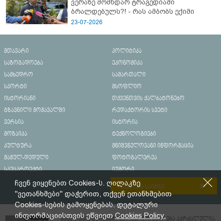
ვერაზე მომხდარ ტრაგედიაში
ბრალდებულს?! - რას ამბობს ექიმი
23-07-2026
მთავარი
პოლიტიკა
საზოგადოება
ეკონომიკა
სამხედრო
სამართალი
სპორტი
მსოფლიო
ისტორიანი
თქვენთვის ქალბატონებო
გზავნილი მომავალში
რედაქტორის სვეტი
ვერსია
ისტორია
მოზაიკა
ტექნოლოგიები
კულტურა
მნიშვნელოვანი ინფორმაცია
მამულ-დედული
ფოტოგალერეა
სპეცპროექტი
იუმორი
ჩვენ ვიყენებთ Cookies-ს. ღილაკზე
რეკლამა საიტზე
"ვეთანხმები" დაჭერით, თქვენ ეთანხმებით
Cookies-სების გამოყენებას. დეტალური
ინფორმაციისთვის ეწვიეთ
Cookies Policy.
მასალების გადაბეჭდვა/რეპროდუცირება აკრძალულია,