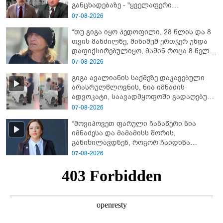
განცხადებაზე - "ყველაფერი
დეტალურად ვიცი... კამანში მოკლული
07-08-2026
ქართველები მე გადმოვასვენე...
“თუ გიგა იყო პედოფილი, 28 წლის და 8
ბარამიძე კი ტყუის"
თვის მანძილზე, მინიმუმ ერთჯერ უნდა
დაფიქსირებულიყო, მაშინ როცა 8 წელი
ამზადებდა მოსწავლეებს! - იპოვონ ერთი
07-08-2026
გოგონა, ვისაც გიგა სექსუალურად
გიგა ავალიანის საქმეზე დაკავებული
ავიწროებდა” - ეკა კუპატაძე
არასრულწლოვნის, ნია იმნაძის
ადვოკატი, საავადმყოფოში გადაღებულ
კადრებს ავრცელებს
07-08-2026
“მოვიპოვეთ ფარული ჩანაწერი ნია
იმნაძესა და მამამისს შორის,
განიხილავდნენ, როგორ ჩაიდინა
გაბაშვილმა დანაშაული” - რას ამბობს
07-08-2026
გიგა ავალიანის საქმის პროკურორი?