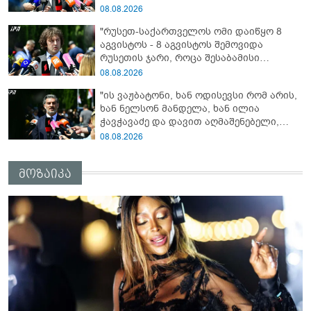
ანწუხელიძის გმირობა, სამარცხვინო
08.08.2026
სიტყვები თქვა, თითქოს,
"რუსეთ-საქართველოს ომი დაიწყო 8
სააკაშვილისთვის შეგინებას თუ რაღაც
აგვისტოს - 8 აგვისტოს შემოვიდა
ამგვარს სთხოვდნენ მას"
რუსეთის ჯარი, როცა შესაბამისი
განცხადება გააკეთა რუსეთის
08.08.2026
მაშინდელმა პრეზიდენტმა - 7 აგვისტოს
"ის ვაჟბატონი, ხან ოდისევსი რომ არის,
რაც მოხდა, ეს იყო ის, რომ სააკაშვილის
ხან ნელსონ მანდელა, ხან ილია
რეჟიმმა დაბომბა ცხინვალი"
ჭავჭავაძე და დავით აღმაშენებელი,
სინამდვილეში, ერთი საცოდავი,
08.08.2026
მხდალი პიროვნებაა"
მოზაიკა