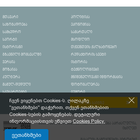
მთავარი
პოლიტიკა
საზოგადოება
ეკონომიკა
სამხედრო
სამართალი
სპორტი
მსოფლიო
ისტორიანი
თქვენთვის ქალბატონებო
გზავნილი მომავალში
რედაქტორის სვეტი
ვერსია
ისტორია
მოზაიკა
ტექნოლოგიები
კულტურა
მნიშვნელოვანი ინფორმაცია
მამულ-დედული
ფოტოგალერეა
სპეცპროექტი
იუმორი
ჩვენ ვიყენებთ Cookies-ს. ღილაკზე
რეკლამა საიტზე
"ვეთანხმები" დაჭერით, თქვენ ეთანხმებით
Cookies-სების გამოყენებას. დეტალური
ინფორმაციისთვის ეწვიეთ
Cookies Policy.
მასალების გადაბეჭდვა/რეპროდუცირება აკრძალულია,
იხილეთ
ვეთანხმები
მასალის გამოყენების პირობები