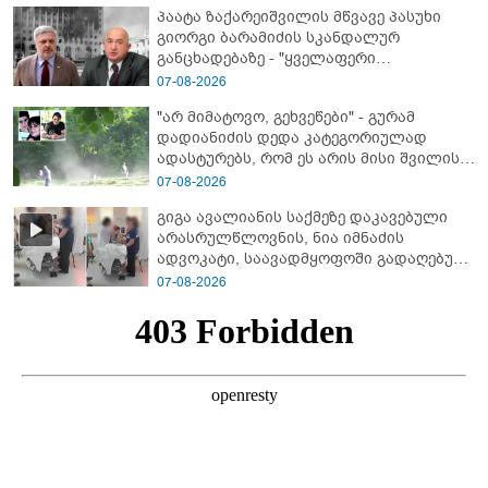
პაატა ზაქარეიშვილის მწვავე პასუხი
გიორგი ბარამიძის სკანდალურ
განცხადებაზე - "ყველაფერი
დეტალურად ვიცი... კამანში მოკლული
07-08-2026
ქართველები მე გადმოვასვენე...
"არ მიმატოვო, გეხვეწები" - გუ­რა­მ
ბარამიძე კი ტყუის"
დადიანიძის დედა კა­ტე­გო­რი­უ­ლად
ადას­ტუ­რებს, რომ ეს არის მისი შვი­ლის
ხმა
07-08-2026
გიგა ავალიანის საქმეზე დაკავებული
არასრულწლოვნის, ნია იმნაძის
ადვოკატი, საავადმყოფოში გადაღებულ
კადრებს ავრცელებს
07-08-2026