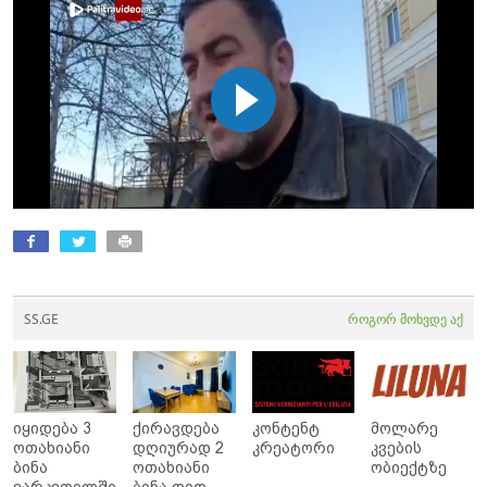
SS.GE
როგორ მოხვდე აქ
იყიდება 3
ქირავდება
კონტენტ
მოლარე
ოთახიანი
დღიურად 2
კრეატორი
კვების
ბინა
ოთახიანი
ობიექტზე
ვარკეთილში
ბინა დიდ