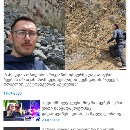
რაზე დგას თბილისი - "ოკეანის ფსკერზე დავაბიჯებთ...
ბევრმა არ იცის, რომ დედაქალაქის ქვეშ გადის რღვევა,
რომელიც ტექტონიკურად აქტიურია"
11-07-2026
"თვითმხილველები შოკში იყვნენ...ერთ-
ერთი საავადმყოფოშიც
გადაიყვანეს...დიახ, ეს მკვლელობა იყო"
- გორში დატრიალებული ტრაგედიის
20-07-2026
ახალი დეტალები
უკრაინელების ფატალური შეცდომა,