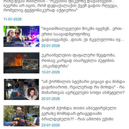
რაზე დგას თბილისი - "ოკეანის ფსკერზე დავაბიჯებთ...
ბევრმა არ იცის, რომ დედაქალაქის ქვეშ გადის რღვევა,
რომელიც ტექტონიკურად აქტიურია"
11-07-2026
"თვითმხილველები შოკში იყვნენ...ერთ-
ერთი საავადმყოფოშიც
გადაიყვანეს...დიახ, ეს მკვლელობა იყო"
- გორში დატრიალებული ტრაგედიის
20-07-2026
ახალი დეტალები
უკრაინელების ფატალური შეცდომა,
რითაც კარგად ისარგებლა პუტინის
„ისკანდერმა“
10-07-2026
"ამ ქორწილის სტუმარი ვიყავი და მინდა
გაგიზიაროთ, რეალურად რა მოხდა" - რა
მიმართვას ავრცელებს სოფი ახმეტელი?
20-07-2026
რატომ ჰქონდა თითი ამპუტირებული
ვერაზე მომხდარ ტრაგედიაში
ბრალდებულს?! - რას ამბობს ექიმი
23-07-2026