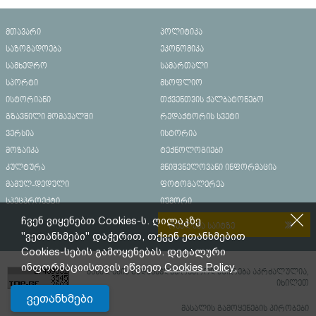
მთავარი
პოლიტიკა
საზოგადოება
ეკონომიკა
სამხედრო
სამართალი
სპორტი
მსოფლიო
ისტორიანი
თქვენთვის ქალბატონებო
გზავნილი მომავალში
რედაქტორის სვეტი
ვერსია
ისტორია
მოზაიკა
ტექნოლოგიები
კულტურა
მნიშვნელოვანი ინფორმაცია
მამულ-დედული
ფოტოგალერეა
სპეცპროექტი
იუმორი
ჩვენ ვიყენებთ Cookies-ს. ღილაკზე
რეკლამა საიტზე
"ვეთანხმები" დაჭერით, თქვენ ეთანხმებით
Cookies-სების გამოყენებას. დეტალური
ინფორმაციისთვის ეწვიეთ
Cookies Policy.
მასალების გადაბეჭდვა/რეპროდუცირება აკრძალულია,
იხილეთ
ვეთანხმები
მასალის გამოყენების პირობები