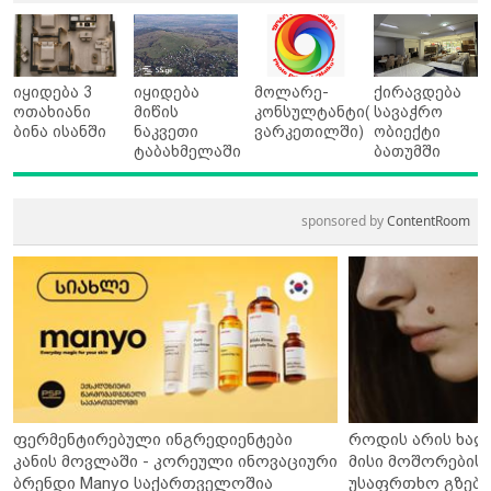
იყიდება 3
იყიდება
მოლარე-
ქირავდება
ოთახიანი
მიწის
კონსულტანტი(
სავაჭრო
ბინა ისანში
ნაკვეთი
ვარკეთილში)
ობიექტი
ტაბახმელაში
ბათუმში
sponsored by
ContentRoom
ფერმენტირებული ინგრედიენტები
როდის არის ხალ
კანის მოვლაში - კორეული ინოვაციური
მისი მოშორების 
ბრენდი Manyo საქართველოშია
უსაფრთხო გზები