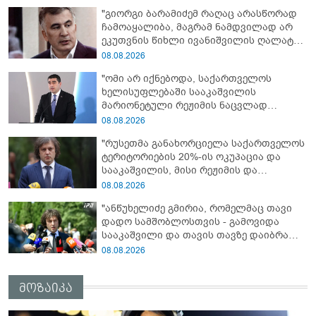
"გიორგი ბარამიძემ რაღაც არასწორად
ჩამოაყალიბა, მაგრამ ნამდვილად არ
ეკუთვნის წიხლი ივანიშვილის ღალატზე
დაფუძნებული დიქტატურის
08.08.2026
მსახურებისგან - მინიშნებაც კი არ
"ომი არ იქნებოდა, საქართველოს
მსმენია ქართველების მიერ ტყვეების
ხელისუფლებაში სააკაშვილის
დახვრეტაზე"
მარიონეტული რეჟიმის ნაცვლად
„ქართული ოცნების“ მსგავსი
08.08.2026
პატრიოტული ძალა რომ ყოფილიყო, თუ
"რუსეთმა განახორციელა საქართველოს
2008 წლის ომი თუ არ იქნებოდა, დიდი
ტერიტორიების 20%-ის ოკუპაცია და
ალბათობით, არც უკრაინის ომი
სააკაშვილის, მისი რეჟიმის და
იქნებოდა"
„ნაცმოძრაობის“ ღალატი ვერანაირად
08.08.2026
ვერ გადაფარავს ამ დანაშაულს, ეს იყო
"ანწუხელიძე გმირია, რომელმაც თავი
დანაშაული ჩვენი სახელმწიფოს წინაშე"
დადო სამშობლოსთვის - გამოვიდა
სააკაშვილი და თავის თავზე დაიბრალა
ანწუხელიძის გმირობა, სამარცხვინო
08.08.2026
სიტყვები თქვა, თითქოს,
სააკაშვილისთვის შეგინებას თუ რაღაც
მოზაიკა
ამგვარს სთხოვდნენ მას"