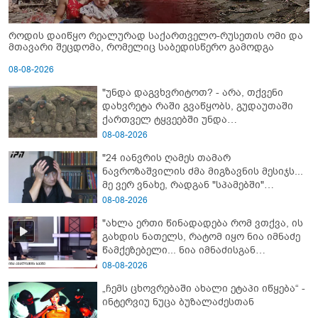
როდის დაიწყო რეალურად საქართველო-რუსეთის ომი და
მთავარი შეცდომა, რომელიც საბედისწერო გამოდგა
08-08-2026
"უნდა დაგვხვრიტოთ? - არა, თქვენი
დახვრეტა რაში გვაწყობს, გუდაუთაში
ქართველ ტყვეებში უნდა
გადაგცვალოთ..."
08-08-2026
"24 იანვრის ღამეს თამარ
ნავროზაშვილის ძმა მიგზავნის მესიჯს...
მე ვერ ვნახე, რადგან "სპამებში"
ჩავარდა": რა მისწერა ნია იმნაძის ბიძამ
08-08-2026
ეკა კუპატაძეს? - გიგა ავალიანის დედა
"ახლა ერთი წინადადება რომ ვთქვა, ის
"სქრინს" აქვეყნებს
გახდის ნათელს, რატომ იყო ნია იმნაძე
წამქეზებელი... ნია იმნაძისგან
გამოსული ინფორმაციაა ეს" - რას
08-08-2026
ამბობს ეკა კუპატაძე
„ჩემს ცხოვრებაში ახალი ეტაპი იწყება“ -
ინტერვიუ ნუცა ბუზალაძესთან