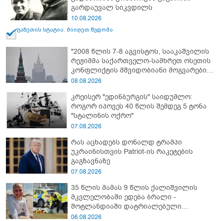
გარდაუვალ სიკვდილს
10.08.2026
გაზეთის სტატია. მიიღეთ წვდომა
"2008 წლის 7-8 აგვისტოს, სააკაშვილის
რეჟიმმა საქართველო-სამხრეთ ოსეთის
კონფლიქტის მშვიდობიანი მოგვარების
შესახებ ყველა შეთანხმების დარღვევით,
08.08.2026
სამხრეთ ოსეთის წინააღმდეგ ვერაგული
კრეისერ "ედინბურგის" საიდუმლო:
აგრესია განახორციელა" - რუსეთის
როგორ იპოვეს 40 წლის შემდეგ 5 ტონა
საგარეო უწყება
"სტალინის ოქრო"
07.08.2026
რას აცხადებს დონალდ ტრამპი
უკრაინისთვის Patriot-ის რაკეტების
გაგზავნაზე
07.08.2026
35 წლის მამას 9 წლის ქალიშვილის
მკვლელობაში ედება ბრალი -
შოტლანდიაში დატრიალებული
ტრაგედიის დეტალები
06.08.2026