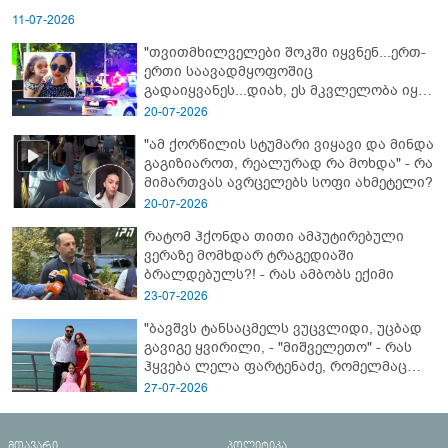
11-07-2026
"თვითმხილველები შოკში იყვნენ...ერთ-
ერთი საავადმყოფოშიც
გადაიყვანეს...დიახ, ეს მკვლელობა იყო"
- გორში დატრიალებული ტრაგედიის
20-07-2026
ახალი დეტალები
"ამ ქორწილის სტუმარი ვიყავი და მინდა
გაგიზიაროთ, რეალურად რა მოხდა" - რა
მიმართვას ავრცელებს სოფი ახმეტელი?
20-07-2026
რატომ ჰქონდა თითი ამპუტირებული
ვერაზე მომხდარ ტრაგედიაში
ბრალდებულს?! - რას ამბობს ექიმი
23-07-2026
"ბავშვს ტანსაცმელს ვუცვლიდი, უცბად
გავიგე ყვირილი, - "მიშველეთო" - რას
ჰყვება ლელა ფარტენაძე, რომელმაც
ბათუმში 16 წლის ბიჭი ზღვაში
27-07-2026
დახრჩობას გადაარჩინა
მთავარი
პოლიტიკა