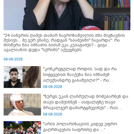
"24 იანვრის ღამეს თამარ ნავროზაშვილის ძმა მიგზავნის
მესიჯს... მე ვერ ვნახე, რადგან "სპამებში" ჩავარდა": რა
მისწერა ნია იმნაძის ბიძამ ეკა კუპატაძეს? - გიგა
ავალიანის დედა "სქრინს" აქვეყნებს
08-08-2026
"კონკრეტულად როდის, სად და რა
სიტყვებით წააქეზა ნია იმნაძემ
ალექსანდრე გაბაშვილი?" - რა
მიმართვას ავრცელებს ნია იმნაძის
08-08-2026
ბებია?
"ზურგს უკან ლაჩრულად მომეპარნენ და
თავს დამესხნენ - ასფალტზე თავი
მრავალჯერ დამარტყმევინეს" - რას
ჰყვება კურიერი, რომელსაც
08-08-2026
არასრულწლოვანები სასტიკად
"არის პოლარიზაციის კიდევ უფრო
გაუსწორდნენ?
გაღრმავების საფრთხე და ...“