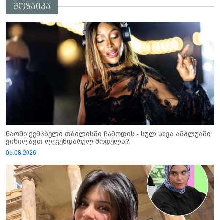
მოზაიკა
ნაომი ქემპბელი თბილისში ჩამოდის - სულ სხვა ამპლუაში
ვიხილავთ ლეგენდარულ მოდელს?
05.08.2026