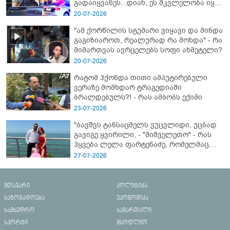
გადაიყვანეს...დიახ, ეს მკვლელობა იყო"
- გორში დატრიალებული ტრაგედიის
20-07-2026
ახალი დეტალები
"ამ ქორწილის სტუმარი ვიყავი და მინდა
გაგიზიაროთ, რეალურად რა მოხდა" - რა
მიმართვას ავრცელებს სოფი ახმეტელი?
20-07-2026
რატომ ჰქონდა თითი ამპუტირებული
ვერაზე მომხდარ ტრაგედიაში
ბრალდებულს?! - რას ამბობს ექიმი
23-07-2026
"ბავშვს ტანსაცმელს ვუცვლიდი, უცბად
გავიგე ყვირილი, - "მიშველეთო" - რას
ჰყვება ლელა ფარტენაძე, რომელმაც
ბათუმში 16 წლის ბიჭი ზღვაში
27-07-2026
დახრჩობას გადაარჩინა
მთავარი
პოლიტიკა
საზოგადოება
ეკონომიკა
სამხედრო
სამართალი
სპორტი
მსოფლიო