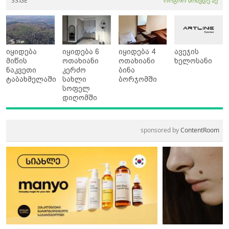
SS.GE
როგორ მოხვდე აქ
იყიდება
იყიდება 6
იყიდება 4
ავეჯის
მიწის
ოთახიანი
ოთახიანი
ხელოსანი
ნაკვეთი
კერძო
ბინა
ტაბახმელაში
სახლი
ბორჯომში
სოფელ
დიღომში
sponsored by
ContentRoom