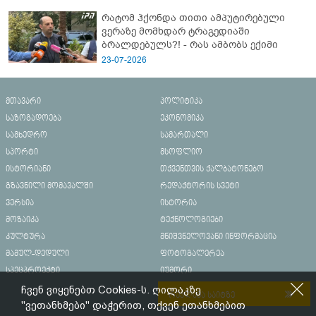
რატომ ჰქონდა თითი ამპუტირებული
ვერაზე მომხდარ ტრაგედიაში
ბრალდებულს?! - რას ამბობს ექიმი
23-07-2026
მთავარი
პოლიტიკა
საზოგადოება
ეკონომიკა
სამხედრო
სამართალი
სპორტი
მსოფლიო
ისტორიანი
თქვენთვის ქალბატონებო
გზავნილი მომავალში
რედაქტორის სვეტი
ვერსია
ისტორია
მოზაიკა
ტექნოლოგიები
კულტურა
მნიშვნელოვანი ინფორმაცია
მამულ-დედული
ფოტოგალერეა
სპეცპროექტი
იუმორი
ჩვენ ვიყენებთ Cookies-ს. ღილაკზე
რეკლამა საიტზე
"ვეთანხმები" დაჭერით, თქვენ ეთანხმებით