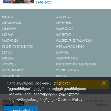
23-07-2026
მთავარი
პოლიტიკა
საზოგადოება
ეკონომიკა
სამხედრო
სამართალი
სპორტი
მსოფლიო
ისტორიანი
თქვენთვის ქალბატონებო
გზავნილი მომავალში
რედაქტორის სვეტი
ვერსია
ისტორია
მოზაიკა
ტექნოლოგიები
კულტურა
მნიშვნელოვანი ინფორმაცია
მამულ-დედული
ფოტოგალერეა
სპეცპროექტი
იუმორი
ჩვენ ვიყენებთ Cookies-ს. ღილაკზე
რეკლამა საიტზე
"ვეთანხმები" დაჭერით, თქვენ ეთანხმებით
Cookies-სების გამოყენებას. დეტალური
ინფორმაციისთვის ეწვიეთ
Cookies Policy.
მასალების გადაბეჭდვა/რეპროდუცირება აკრძალულია,
იხილეთ
ვეთანხმები