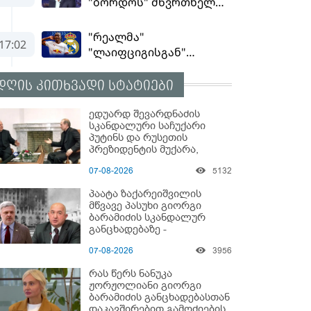
დღის კითხვადი სტატიები
ედუარდ შევარდნაძის
სკანდალური საჩუქარი
პუტინს და რუსეთის
პრეზიდენტის მუქარა,
რომელიც 6 წლის შემდეგ
07-08-2026
5132
აასრულა
პაატა ზაქარეიშვილის
მწვავე პასუხი გიორგი
ბარამიძის სკანდალურ
განცხადებაზე -
"ყველაფერი დეტალურად
07-08-2026
3956
ვიცი... კამანში მოკლული
ქართველები მე
რას წერს ნანუკა
გადმოვასვენე... ბარამიძე
ჟორჟოლიანი გიორგი
კი ტყუის"
ბარამიძის განცხადებასთან
დაკავშირებით გამოძიების