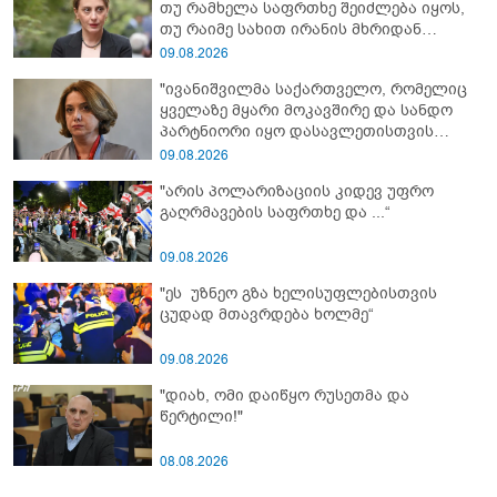
თუ რამხელა საფრთხე შეიძლება იყოს,
თუ რაიმე სახით ირანის მხრიდან
ფინანსური ინსტიტუტები აძლიერებს
09.08.2026
ზუსტად ბიძინა ივანიშვილის
"ივანიშვილმა საქართველო, რომელიც
ანტიეროვნული ხელისუფლების
ყველაზე მყარი მოკავშირე და სანდო
ფინანსურ სტაბილურობას“ - ხატია
პარტნიორი იყო დასავლეთისთვის
დეკანოიძე
რეგიონში, რუსეთის და ირანის
09.08.2026
სისხლიანი რეჟიმების ფულის
"არის პოლარიზაციის კიდევ უფრო
სამრეცხაოდ აქცია"
გაღრმავების საფრთხე და ...“
09.08.2026
"ეს უზნეო გზა ხელისუფლებისთვის
ცუდად მთავრდება ხოლმე“
09.08.2026
"დიახ, ომი დაიწყო რუსეთმა და
წერტილი!"
08.08.2026