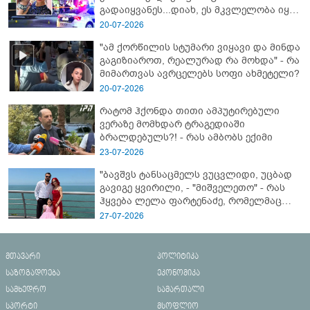
გადაიყვანეს...დიახ, ეს მკვლელობა იყო"
- გორში დატრიალებული ტრაგედიის
20-07-2026
ახალი დეტალები
"ამ ქორწილის სტუმარი ვიყავი და მინდა
გაგიზიაროთ, რეალურად რა მოხდა" - რა
მიმართვას ავრცელებს სოფი ახმეტელი?
20-07-2026
რატომ ჰქონდა თითი ამპუტირებული
ვერაზე მომხდარ ტრაგედიაში
ბრალდებულს?! - რას ამბობს ექიმი
23-07-2026
"ბავშვს ტანსაცმელს ვუცვლიდი, უცბად
გავიგე ყვირილი, - "მიშველეთო" - რას
ჰყვება ლელა ფარტენაძე, რომელმაც
ბათუმში 16 წლის ბიჭი ზღვაში
27-07-2026
დახრჩობას გადაარჩინა
მთავარი
პოლიტიკა
საზოგადოება
ეკონომიკა
სამხედრო
სამართალი
სპორტი
მსოფლიო