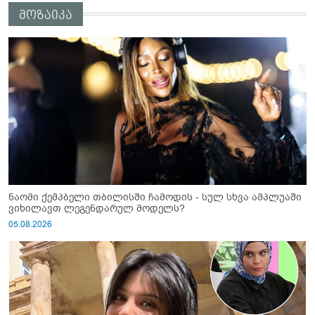
მოზაიკა
ნაომი ქემპბელი თბილისში ჩამოდის - სულ სხვა ამპლუაში
ვიხილავთ ლეგენდარულ მოდელს?
05.08.2026