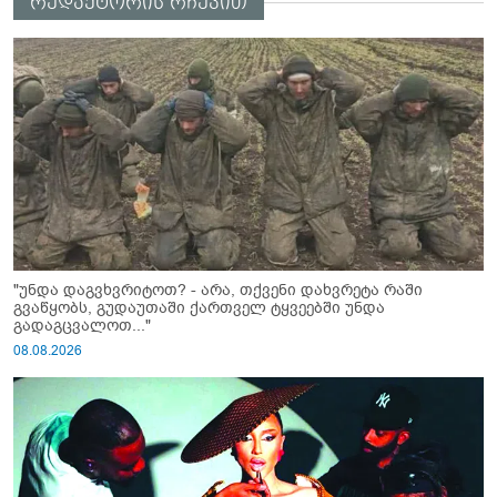
რედაქტორის რჩევით
"უნდა დაგვხვრიტოთ? - არა, თქვენი დახვრეტა რაში
გვაწყობს, გუდაუთაში ქართველ ტყვეებში უნდა
გადაგცვალოთ..."
08.08.2026