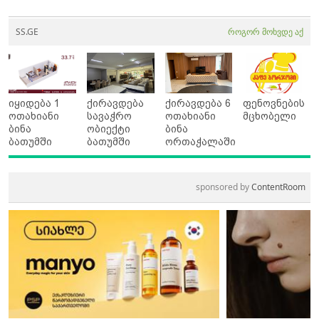
SS.GE
როგორ მოხვდე აქ
იყიდება 1
ქირავდება
ქირავდება 6
ფენოვნების
ოთახიანი
სავაჭრო
ოთახიანი
მცხობელი
ბინა
ობიექტი
ბინა
ბათუმში
ბათუმში
ორთაჭალაში
sponsored by
ContentRoom