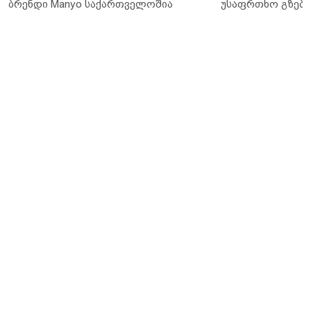
ბრენდი Manyo საქართველოშია
უსაფრთხო გზები