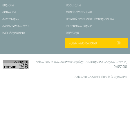
ვერსია
ისტორია
მოზაიკა
ტექნოლოგიები
კულტურა
მნიშვნელოვანი ინფორმაცია
მამულ-დედული
ფოტოგალერეა
სპეცპროექტი
იუმორი
რეკლამა საიტზე
მასალების გადაბეჭდვა/რეპროდუცირება აკრძალულია,
იხილეთ
მასალის გამოყენების პირობები