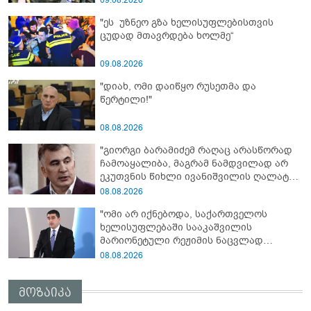
09.08.2026
"ეს უზნეო გზა ხელისუფლებისთვის
ცუდად მთავრდება ხოლმე“
09.08.2026
"დიახ, ომი დაიწყო რუსეთმა და
წერტილი!"
08.08.2026
"გიორგი ბარამიძემ რაღაც არასწორად
ჩამოაყალიბა, მაგრამ ნამდვილად არ
ეკუთვნის წიხლი ივანიშვილის ღალატზე
დაფუძნებული დიქტატურის
08.08.2026
მსახურებისგან - მინიშნებაც კი არ
"ომი არ იქნებოდა, საქართველოს
მსმენია ქართველების მიერ ტყვეების
ხელისუფლებაში სააკაშვილის
დახვრეტაზე"
მარიონეტული რეჟიმის ნაცვლად
„ქართული ოცნების“ მსგავსი
08.08.2026
პატრიოტული ძალა რომ ყოფილიყო, თუ
2008 წლის ომი თუ არ იქნებოდა, დიდი
მოზაიკა
ალბათობით, არც უკრაინის ომი
იქნებოდა"