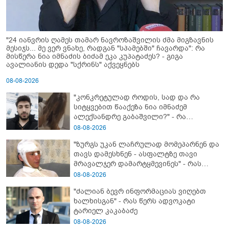
"24 იანვრის ღამეს თამარ ნავროზაშვილის ძმა მიგზავნის
მესიჯს... მე ვერ ვნახე, რადგან "სპამებში" ჩავარდა": რა
მისწერა ნია იმნაძის ბიძამ ეკა კუპატაძეს? - გიგა
ავალიანის დედა "სქრინს" აქვეყნებს
08-08-2026
"კონკრეტულად როდის, სად და რა
სიტყვებით წააქეზა ნია იმნაძემ
ალექსანდრე გაბაშვილი?" - რა
მიმართვას ავრცელებს ნია იმნაძის
08-08-2026
ბებია?
"ზურგს უკან ლაჩრულად მომეპარნენ და
თავს დამესხნენ - ასფალტზე თავი
მრავალჯერ დამარტყმევინეს" - რას
ჰყვება კურიერი, რომელსაც
08-08-2026
არასრულწლოვანები სასტიკად
"ძალიან ბევრ ინფორმაციას ვიღებთ
გაუსწორდნენ?
ხალხისგან" - რას წერს ადვოკატი
ტარიელ კაკაბაძე
08-08-2026