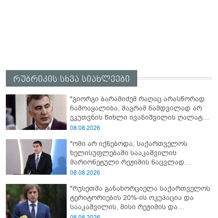
რუბრიკის სხვა სიახლეები
"გიორგი ბარამიძემ რაღაც არასწორად
ჩამოაყალიბა, მაგრამ ნამდვილად არ
ეკუთვნის წიხლი ივანიშვილის ღალატზე
დაფუძნებული დიქტატურის
08.08.2026
მსახურებისგან - მინიშნებაც კი არ
"ომი არ იქნებოდა, საქართველოს
მსმენია ქართველების მიერ ტყვეების
ხელისუფლებაში სააკაშვილის
დახვრეტაზე"
მარიონეტული რეჟიმის ნაცვლად
„ქართული ოცნების“ მსგავსი
08.08.2026
პატრიოტული ძალა რომ ყოფილიყო, თუ
"რუსეთმა განახორციელა საქართველოს
2008 წლის ომი თუ არ იქნებოდა, დიდი
ტერიტორიების 20%-ის ოკუპაცია და
ალბათობით, არც უკრაინის ომი
სააკაშვილის, მისი რეჟიმის და
იქნებოდა"
„ნაცმოძრაობის“ ღალატი ვერანაირად
08.08.2026