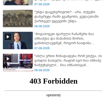
ამზადებდა მოსწავლეებს! - იპოვონ ერთი
07-08-2026
გოგონა, ვისაც გიგა სექსუალურად
"უნდა დაგვხვრიტოთ? - არა, თქვენი
ავიწროებდა” - ეკა კუპატაძე
დახვრეტა რაში გვაწყობს, გუდაუთაში
ქართველ ტყვეებში უნდა
გადაგცვალოთ..."
08-08-2026
“მოვიპოვეთ ფარული ჩანაწერი ნია
იმნაძესა და მამამისს შორის,
განიხილავდნენ, როგორ ჩაიდინა
გაბაშვილმა დანაშაული” - რას ამბობს
07-08-2026
გიგა ავალიანის საქმის პროკურორი?
"ახლა ერთი წინადადება რომ ვთქვა, ის
გახდის ნათელს, რატომ იყო ნია იმნაძე
წამქეზებელი... ნია იმნაძისგან
გამოსული ინფორმაციაა ეს" - რას
08-08-2026
ამბობს ეკა კუპატაძე