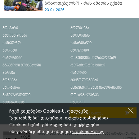
ბრალდებულს?! - რას ამბობს ექიმი
23-07-2026
მთავარი
პოლიტიკა
საზოგადოება
ეკონომიკა
სამხედრო
სამართალი
სპორტი
მსოფლიო
ისტორიანი
თქვენთვის ქალბატონებო
გზავნილი მომავალში
რედაქტორის სვეტი
ვერსია
ისტორია
მოზაიკა
ტექნოლოგიები
კულტურა
მნიშვნელოვანი ინფორმაცია
მამულ-დედული
ფოტოგალერეა
სპეცპროექტი
იუმორი
ჩვენ ვიყენებთ Cookies-ს. ღილაკზე
რეკლამა საიტზე
"ვეთანხმები" დაჭერით, თქვენ ეთანხმებით
Cookies-სების გამოყენებას. დეტალური
ინფორმაციისთვის ეწვიეთ
Cookies Policy.
მასალების გადაბეჭდვა/რეპროდუცირება აკრძალულია,
იხილეთ