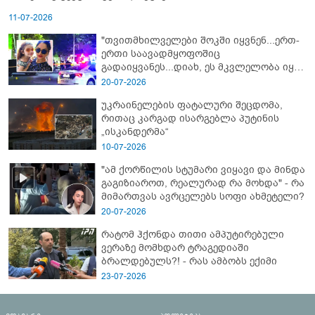
11-07-2026
"თვითმხილველები შოკში იყვნენ...ერთ-
ერთი საავადმყოფოშიც
გადაიყვანეს...დიახ, ეს მკვლელობა იყო"
- გორში დატრიალებული ტრაგედიის
20-07-2026
ახალი დეტალები
უკრაინელების ფატალური შეცდომა,
რითაც კარგად ისარგებლა პუტინის
„ისკანდერმა“
10-07-2026
"ამ ქორწილის სტუმარი ვიყავი და მინდა
გაგიზიაროთ, რეალურად რა მოხდა" - რა
მიმართვას ავრცელებს სოფი ახმეტელი?
20-07-2026
რატომ ჰქონდა თითი ამპუტირებული
ვერაზე მომხდარ ტრაგედიაში
ბრალდებულს?! - რას ამბობს ექიმი
23-07-2026