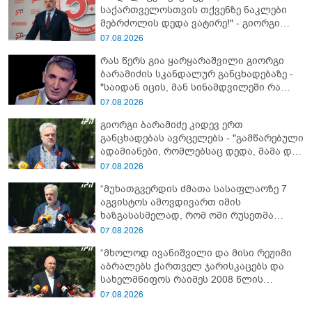
საქართველოსთვის თქვენზე ნაკლები
მებრძოლის დედა ვატირე!" - გიორგი
ბარამიძე
07.08.2026
რას წერს გია ყარყარაშვილი გიორგი
ბარამიძის სკანდალურ განცხადებაზე -
"საიდან იცის, მან სინამდვილეში რა
ხდებოდა, როცა ის აფხაზეთის ომში, თუ
07.08.2026
არ ვცდები სამჯერ არის ნამყოფი"
გიორგი ბარამიძე კიდევ ერთ
განცხადებას ავრცელებს - "გამწარებული
ადამიანები, რომლებსაც დედა, მამა და
ახლობლები მოუკლეს, ბრძოლისას
07.08.2026
ტყვეებს არ იყვანდნენ და კლავდნენ..."
“მუხათგვერდის ძმათა სასაფლაოზე 7
აგვისტოს ამოვდივართ იმის
ხაზგასასმელად, რომ ომი რუსეთმა
დაიწყო...“ - გიორგი ბარამიძე
07.08.2026
“მხოლოდ ივანიშვილი და მისი რეჟიმი
აბრალებს ქართველ ჯარისკაცებს და
სახელმწიფოს რაიმეს 2008 წლის
აგვისტოს ომში“ - ირაკლი
07.08.2026
ფავლენიშვილი