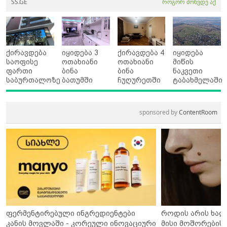
SS.GE
როგორ მოხვდე აქ
ქირავდება
იყიდება 3
ქირავდება 4
იყიდება
საოფისე
ოთახიანი
ოთახიანი
მიწის
ფართი
ბინა
ბინა
ნაკვეთი
საბურთალოზე
ბათუმში
ჩუღურეთში
ტაბახმელაში
sponsored by
ContentRoom
ფერმენტირებული ინგრედიენტები
როდის არის ხალ
კანის მოვლაში - კორეული ინოვაციური
მისი მოშორების 