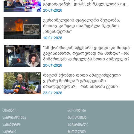
გადაიყვანეს...დიახ, ეს მკვლელობა იყო"
- გორში დატრიალებული ტრაგედიის
20-07-2026
ახალი დეტალები
უკრაინელების ფატალური შეცდომა,
რითაც კარგად ისარგებლა პუტინის
„ისკანდერმა“
10-07-2026
"ამ ქორწილის სტუმარი ვიყავი და მინდა
გაგიზიაროთ, რეალურად რა მოხდა" - რა
მიმართვას ავრცელებს სოფი ახმეტელი?
20-07-2026
რატომ ჰქონდა თითი ამპუტირებული
ვერაზე მომხდარ ტრაგედიაში
ბრალდებულს?! - რას ამბობს ექიმი
23-07-2026
მთავარი
პოლიტიკა
საზოგადოება
ეკონომიკა
სამხედრო
სამართალი
სპორტი
მსოფლიო