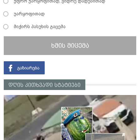
უფრო უარყოფითად, ვიდრე დადებითად
უარყოფითად
მიჭირს პასუხის გაცემა
ხმის მიცემა
დღის კითხვადი სტატიები