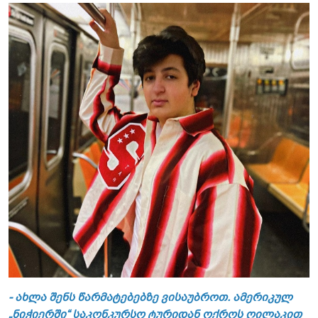
- ახლა შენს წარმატებებზე ვისაუბროთ. ამერიკულ
„ნიჭიერში“ საკონკურსო ტურიდან ოქროს ღილაკით