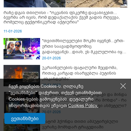
რაზე დგას თბილისი - "ოკეანის ფსკერზე დავაბიჯებთ...
ბევრმა არ იცის, რომ დედაქალაქის ქვეშ გადის რღვევა,
რომელიც ტექტონიკურად აქტიურია"
11-07-2026
"თვითმხილველები შოკში იყვნენ...ერთ-
ერთი საავადმყოფოშიც
გადაიყვანეს...დიახ, ეს მკვლელობა იყო"
- გორში დატრიალებული ტრაგედიის
20-07-2026
ახალი დეტალები
უკრაინელების ფატალური შეცდომა,
რითაც კარგად ისარგებლა პუტინის
„ისკანდერმა“
10-07-2026
ჩვენ ვიყენებთ Cookies-ს. ღილაკზე
"ვეთანხმები" დაჭერით, თქვენ ეთანხმებით
"ამ ქორწილის სტუმარი ვიყავი და მინდა
Cookies-სების გამოყენებას. დეტალური
გაგიზიაროთ, რეალურად რა მოხდა" - რა
ინფორმაციისთვის ეწვიეთ
Cookies Policy.
მიმართვას ავრცელებს სოფი ახმეტელი?
20-07-2026
ვეთანხმები
რატომ ჰქონდა თითი ამპუტირებული
ვერაზე მომხდარ ტრაგედიაში