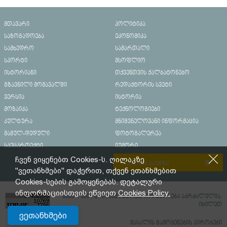
მთავარი
პოლიტიკა
საზოგადოება
ეკონომიკა
სამხედრო
სამართალი
სპორტი
მსოფლიო
ისტორიანი
თქვენთვის ქალბატონებო
გზავნილი მომავალში
რედაქტორის სვეტი
ვერსია
ისტორია
მოზაიკა
ტექნოლოგიები
კულტურა
მნიშვნელოვანი ინფორმაცია
მამულ-დედული
ფოტოგალერეა
სპეცპროექტი
იუმორი
ჩვენ ვიყენებთ Cookies-ს. ღილაკზე
რეკლამა საიტზე
"ვეთანხმები" დაჭერით, თქვენ ეთანხმებით
Cookies-სების გამოყენებას. დეტალური
ინფორმაციისთვის ეწვიეთ
Cookies Policy.
მასალების გადაბეჭდვა/რეპროდუცირება აკრძალულია,
იხილეთ
ვეთანხმები
მასალის გამოყენების პირობები