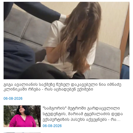
გიგა ავალიანის საქმეზე წუხელ დაკავებული ნია იმნაძე
კლინიკაში რჩება - რას აცხადებენ ექიმები
06-08-2026
"სამგორის" მეტროში გარდაცვლილი
სტუდენტის, მარიამ ტყემალაძის დედა
ექსპერტიზის პასუხს აქვეყნებს - რა
გახდა გოგონას გარდაცვალების მიზეზი?
06-08-2026