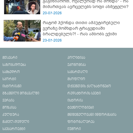
გაგიზიაროთ, რეალურად რა მოხდა" - რა
მიმართვას ავრცელებს სოფი ახმეტელი?
20-07-2026
რატომ ჰქონდა თითი ამპუტირებული
ვერაზე მომხდარ ტრაგედიაში
ბრალდებულს?! - რას ამბობს ექიმი
23-07-2026
მთავარი
პოლიტიკა
საზოგადოება
ეკონომიკა
სამხედრო
სამართალი
სპორტი
მსოფლიო
ისტორიანი
თქვენთვის ქალბატონებო
გზავნილი მომავალში
რედაქტორის სვეტი
ვერსია
ისტორია
მოზაიკა
ტექნოლოგიები
კულტურა
მნიშვნელოვანი ინფორმაცია
მამულ-დედული
ფოტოგალერეა
სპეცპროექტი
იუმორი