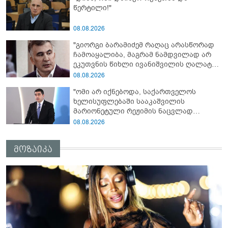
წერტილი!"
08.08.2026
"გიორგი ბარამიძემ რაღაც არასწორად
ჩამოაყალიბა, მაგრამ ნამდვილად არ
ეკუთვნის წიხლი ივანიშვილის ღალატზე
დაფუძნებული დიქტატურის
08.08.2026
მსახურებისგან - მინიშნებაც კი არ
"ომი არ იქნებოდა, საქართველოს
მსმენია ქართველების მიერ ტყვეების
ხელისუფლებაში სააკაშვილის
დახვრეტაზე"
მარიონეტული რეჟიმის ნაცვლად
„ქართული ოცნების“ მსგავსი
08.08.2026
პატრიოტული ძალა რომ ყოფილიყო, თუ
2008 წლის ომი თუ არ იქნებოდა, დიდი
მოზაიკა
ალბათობით, არც უკრაინის ომი
იქნებოდა"