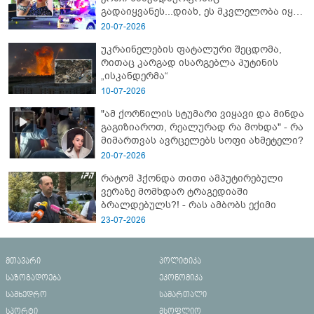
გადაიყვანეს...დიახ, ეს მკვლელობა იყო"
- გორში დატრიალებული ტრაგედიის
20-07-2026
ახალი დეტალები
უკრაინელების ფატალური შეცდომა,
რითაც კარგად ისარგებლა პუტინის
„ისკანდერმა“
10-07-2026
"ამ ქორწილის სტუმარი ვიყავი და მინდა
გაგიზიაროთ, რეალურად რა მოხდა" - რა
მიმართვას ავრცელებს სოფი ახმეტელი?
20-07-2026
რატომ ჰქონდა თითი ამპუტირებული
ვერაზე მომხდარ ტრაგედიაში
ბრალდებულს?! - რას ამბობს ექიმი
23-07-2026
მთავარი
პოლიტიკა
საზოგადოება
ეკონომიკა
სამხედრო
სამართალი
სპორტი
მსოფლიო