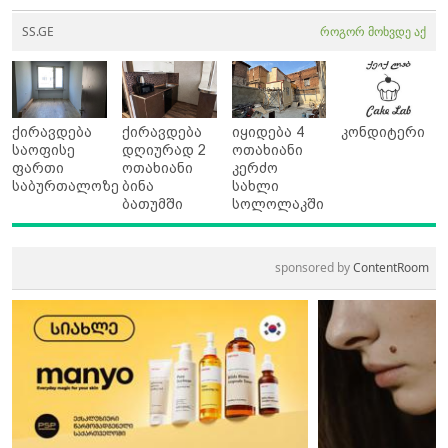
SS.GE
როგორ მოხვდე აქ
ქირავდება
ქირავდება
იყიდება 4
კონდიტერი
საოფისე
დღიურად 2
ოთახიანი
ფართი
ოთახიანი
კერძო
საბურთალოზე
ბინა
სახლი
ბათუმში
სოლოლაკში
sponsored by
ContentRoom