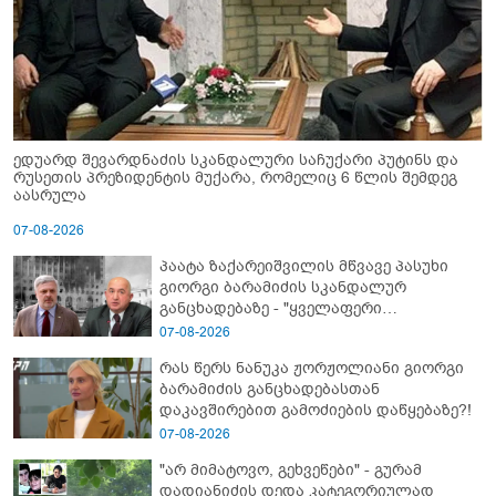
ედუარდ შევარდნაძის სკანდალური საჩუქარი პუტინს და
რუსეთის პრეზიდენტის მუქარა, რომელიც 6 წლის შემდეგ
აასრულა
07-08-2026
პაატა ზაქარეიშვილის მწვავე პასუხი
გიორგი ბარამიძის სკანდალურ
განცხადებაზე - "ყველაფერი
დეტალურად ვიცი... კამანში მოკლული
07-08-2026
ქართველები მე გადმოვასვენე...
რას წერს ნანუკა ჟორჟოლიანი გიორგი
ბარამიძე კი ტყუის"
ბარამიძის განცხადებასთან
დაკავშირებით გამოძიების დაწყებაზე?!
07-08-2026
"არ მიმატოვო, გეხვეწები" - გუ­რა­მ
დადიანიძის დედა კა­ტე­გო­რი­უ­ლად