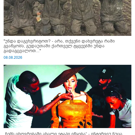
"უნდა დაგვხვრიტოთ? - არა, თქვენი დახვრეტა რაში
გვაწყობს, გუდაუთაში ქართველ ტყვეებში უნდა
გადაგცვალოთ..."
08.08.2026
„ჩემს ცხოვრებაში ახალი ეტაპი იწყება“ - ინტერვიუ ნუცა