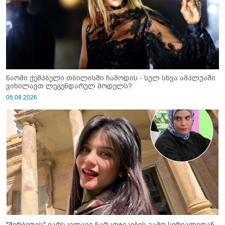
ნაომი ქემპბელი თბილისში ჩამოდის - სულ სხვა ამპლუაში
ვიხილავთ ლეგენდარულ მოდელს?
05.08.2026
"შერბეთის" ვარსკვლავი ნარკოტიკების გამო სერიალიდან