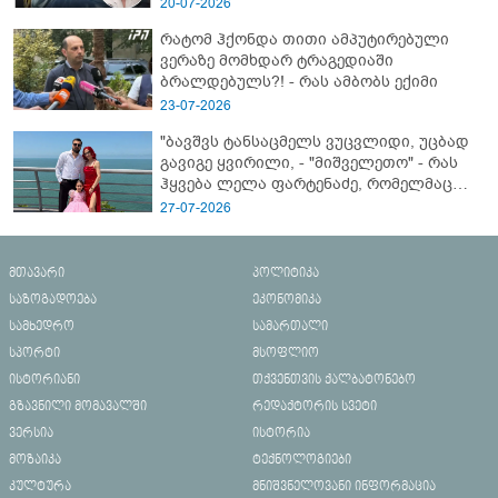
20-07-2026
რატომ ჰქონდა თითი ამპუტირებული
ვერაზე მომხდარ ტრაგედიაში
ბრალდებულს?! - რას ამბობს ექიმი
23-07-2026
"ბავშვს ტანსაცმელს ვუცვლიდი, უცბად
გავიგე ყვირილი, - "მიშველეთო" - რას
ჰყვება ლელა ფარტენაძე, რომელმაც
ბათუმში 16 წლის ბიჭი ზღვაში
27-07-2026
დახრჩობას გადაარჩინა
მთავარი
პოლიტიკა
საზოგადოება
ეკონომიკა
სამხედრო
სამართალი
სპორტი
მსოფლიო
ისტორიანი
თქვენთვის ქალბატონებო
გზავნილი მომავალში
რედაქტორის სვეტი
ვერსია
ისტორია
მოზაიკა
ტექნოლოგიები
კულტურა
მნიშვნელოვანი ინფორმაცია