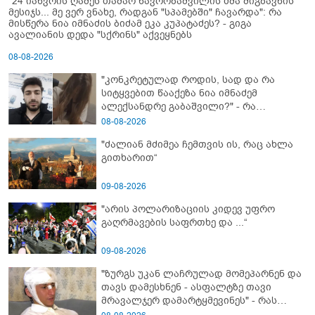
"24 იანვრის ღამეს თამარ ნავროზაშვილის ძმა მიგზავნის
მესიჯს... მე ვერ ვნახე, რადგან "სპამებში" ჩავარდა": რა
მისწერა ნია იმნაძის ბიძამ ეკა კუპატაძეს? - გიგა
ავალიანის დედა "სქრინს" აქვეყნებს
08-08-2026
"კონკრეტულად როდის, სად და რა
სიტყვებით წააქეზა ნია იმნაძემ
ალექსანდრე გაბაშვილი?" - რა
მიმართვას ავრცელებს ნია იმნაძის
08-08-2026
ბებია?
"ძალიან მძიმეა ჩემთვის ის, რაც ახლა
გითხარით“
09-08-2026
"არის პოლარიზაციის კიდევ უფრო
გაღრმავების საფრთხე და ...“
09-08-2026
"ზურგს უკან ლაჩრულად მომეპარნენ და
თავს დამესხნენ - ასფალტზე თავი
მრავალჯერ დამარტყმევინეს" - რას
ჰყვება კურიერი, რომელსაც