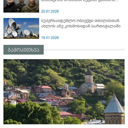
20.07.2026
სუპერსაიდუმლო ობიექტი თბილისთან
ახლოს ანუ კოსმოსიდან სართიჭალაში
16.07.2026
გამოკითხვა