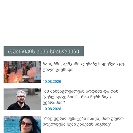
რუბრიკის სხვა სიახლეები
ბა­თუმ­ში, პუშ­კი­ნის ქუ­ჩა­ზე სა­დე­ნებს ცე­
ცხლი გა­უჩ­ნდა
10.08.2026
"ამ მასწავლებლებს ბოდიში და რას
"ვებლატავებით" - რას წერს ნიკა
გვარამია?
10.08.2026
"რაც უფრო მემატება ასაკი, მით უფრო
მოკლდება ჩემი კაბების სიგრძე"