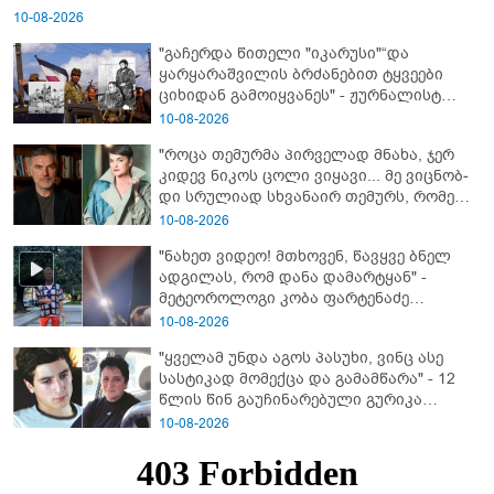
10-08-2026
"გაჩერდა წითელი "იკარუსი"“და
ყარყარაშვილის ბრძანებით ტყვეები
ციხიდან გამოიყვანეს" - ჟურნალისტ
თამრიკო მოლაშვილის თვალით
10-08-2026
დანახული აფხაზეთის ომი და პასუხი
"როცა თემურმა პირველად მნახა, ჯერ
კითხვაზე: როგორ ექცეოდნენ
კიდევ ნიკოს ცოლი ვიყავი... მე ვიც­ნობ­
ქართველები ტყვეებს
დი სრუ­ლი­ად სხვა­ნა­ირ თე­მურს, რო­მელ­
საც მა­შინ არც ბიზ­ნე­სი ჰქონ­და, არა­ფე­რი
10-08-2026
სა­ერ­თოდ" - რას იხსენებს ეკა ნიჟარაძე
"ნახეთ ვიდეო! მთხოვენ, წავყვე ბნელ
თემურ უგულავაზე?
ადგილას, რომ დანა დამარტყან" -
მეტეოროლოგი კობა ფარტენაძე
ფარულად გადაღებულ კადრებს
10-08-2026
აქვეყნებს
"ყველამ უნდა აგოს პასუხი, ვინც ასე
სასტიკად მომექცა და გამამწარა" - 12
წლის წინ გაუჩინარებული გურიკა
დადიანიძის ბურუსით მოცული საქმის
10-08-2026
დეტალები