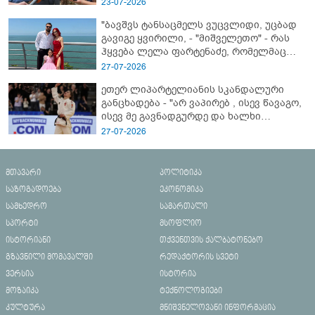
23-07-2026
"ბავშვს ტანსაცმელს ვუცვლიდი, უცბად
გავიგე ყვირილი, - "მიშველეთო" - რას
ჰყვება ლელა ფარტენაძე, რომელმაც
ბათუმში 16 წლის ბიჭი ზღვაში
27-07-2026
დახრჩობას გადაარჩინა
ეთერ ლიპარტელიანის სკანდალური
განცხადება - "არ ვაპირებ , ისევ წავაგო,
ისევ მე გავნადგურდე და ხალხი
მშვიდად იყოს, თავის სკამებს
27-07-2026
უფრთხილდებოდნენ"
მთავარი
პოლიტიკა
საზოგადოება
ეკონომიკა
სამხედრო
სამართალი
სპორტი
მსოფლიო
ისტორიანი
თქვენთვის ქალბატონებო
გზავნილი მომავალში
რედაქტორის სვეტი
ვერსია
ისტორია
მოზაიკა
ტექნოლოგიები
კულტურა
მნიშვნელოვანი ინფორმაცია