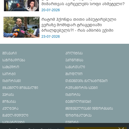
მიმართვას ავრცელებს სოფი ახმეტელი?
20-07-2026
რატომ ჰქონდა თითი ამპუტირებული
ვერაზე მომხდარ ტრაგედიაში
ბრალდებულს?! - რას ამბობს ექიმი
23-07-2026
მთავარი
პოლიტიკა
საზოგადოება
ეკონომიკა
სამხედრო
სამართალი
სპორტი
მსოფლიო
ისტორიანი
თქვენთვის ქალბატონებო
გზავნილი მომავალში
რედაქტორის სვეტი
ვერსია
ისტორია
მოზაიკა
ტექნოლოგიები
კულტურა
მნიშვნელოვანი ინფორმაცია
მამულ-დედული
ფოტოგალერეა
სპეცპროექტი
იუმორი