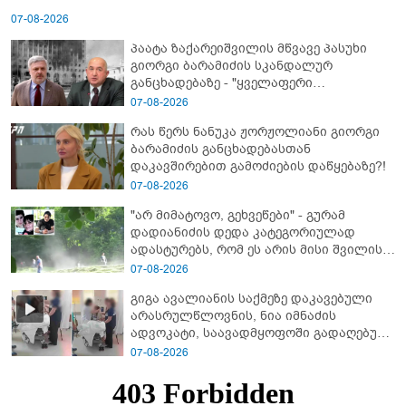
07-08-2026
პაატა ზაქარეიშვილის მწვავე პასუხი
გიორგი ბარამიძის სკანდალურ
განცხადებაზე - "ყველაფერი
დეტალურად ვიცი... კამანში მოკლული
07-08-2026
ქართველები მე გადმოვასვენე...
რას წერს ნანუკა ჟორჟოლიანი გიორგი
ბარამიძე კი ტყუის"
ბარამიძის განცხადებასთან
დაკავშირებით გამოძიების დაწყებაზე?!
07-08-2026
"არ მიმატოვო, გეხვეწები" - გუ­რა­მ
დადიანიძის დედა კა­ტე­გო­რი­უ­ლად
ადას­ტუ­რებს, რომ ეს არის მისი შვი­ლის
ხმა
07-08-2026
გიგა ავალიანის საქმეზე დაკავებული
არასრულწლოვნის, ნია იმნაძის
ადვოკატი, საავადმყოფოში გადაღებულ
კადრებს ავრცელებს
07-08-2026