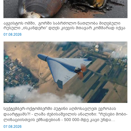
აგვისტოს ომში, გორში საბრძოლო ნათლობა მიღებული
რუსული „ისკანდერი“ დღეს კიევის მთავარ კოშმარად იქცა
07.08.2026
სექტემბერ-ოქტომბერში პუტინი აღმოსავლეთ ევროპას
დაარტყამს?! - ლაშა ძებისაშვილის ანალიზი: "რუსები მობი­
ლიზაციისთვის ემზადებიან - 500 000-მდე კაცი უნდა
გაიწვიონ ომში"
07.08.2026