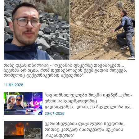
რაზე დგას თბილისი - "ოკეანის ფსკერზე დავაბიჯებთ...
ბევრმა არ იცის, რომ დედაქალაქის ქვეშ გადის რღვევა,
რომელიც ტექტონიკურად აქტიურია"
11-07-2026
"თვითმხილველები შოკში იყვნენ...ერთ-
ერთი საავადმყოფოშიც
გადაიყვანეს...დიახ, ეს მკვლელობა იყო"
- გორში დატრიალებული ტრაგედიის
20-07-2026
ახალი დეტალები
უკრაინელების ფატალური შეცდომა,
რითაც კარგად ისარგებლა პუტინის
„ისკანდერმა“