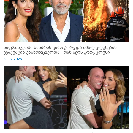
საფრანგეთში ხანძრის გამო ჯორჯ და ამალ კლუნების
ევაკუაცია განხორციელდა - რას წერს ჯორჯ კლუნი
31.07.2026