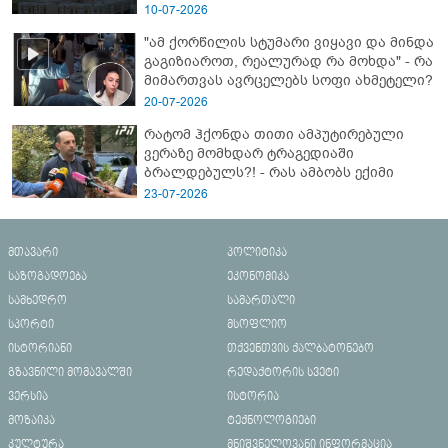
10-07-2026
"ამ ქორწილის სტუმარი ვიყავი და მინდა
გაგიზიაროთ, რეალურად რა მოხდა" - რა
მიმართვას ავრცელებს სოფი ახმეტელი?
20-07-2026
რატომ ჰქონდა თითი ამპუტირებული
ვერაზე მომხდარ ტრაგედიაში
ბრალდებულს?! - რას ამბობს ექიმი
23-07-2026
მთავარი
პოლიტიკა
საზოგადოება
ეკონომიკა
სამხედრო
სამართალი
სპორტი
მსოფლიო
ისტორიანი
თქვენთვის ქალბატონებო
გზავნილი მომავალში
რედაქტორის სვეტი
ვერსია
ისტორია
მოზაიკა
ტექნოლოგიები
კულტურა
მნიშვნელოვანი ინფორმაცია