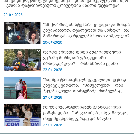
საავადმყოფოშიც გადაიყვანეს...დიახ, ეს მკვლელობა იყო"
- გორში დატრიალებული ტრაგედიის ახალი დეტალები
20-07-2026
"ამ ქორწილის სტუმარი ვიყავი და მინდა
გაგიზიაროთ, რეალურად რა მოხდა" - რა
მიმართვას ავრცელებს სოფი ახმეტელი?
20-07-2026
რატომ ჰქონდა თითი ამპუტირებული
ვერაზე მომხდარ ტრაგედიაში
ბრალდებულს?! - რას ამბობს ექიმი
23-07-2026
"ბავშვს ტანსაცმელს ვუცვლიდი, უცბად
გავიგე ყვირილი, - "მიშველეთო" - რას
ჰყვება ლელა ფარტენაძე, რომელმაც
ბათუმში 16 წლის ბიჭი ზღვაში
27-07-2026
დახრჩობას გადაარჩინა
ეთერ ლიპარტელიანის სკანდალური
განცხადება - "არ ვაპირებ , ისევ წავაგო,
ისევ მე გავნადგურდე და ხალხი
მშვიდად იყოს, თავის სკამებს
27-07-2026
უფრთხილდებოდნენ"