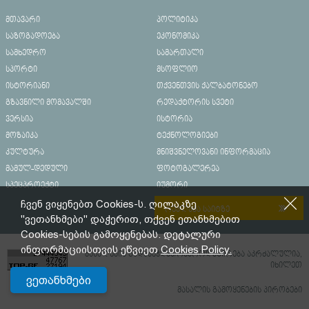
მთავარი
პოლიტიკა
საზოგადოება
ეკონომიკა
სამხედრო
სამართალი
სპორტი
მსოფლიო
ისტორიანი
თქვენთვის ქალბატონებო
გზავნილი მომავალში
რედაქტორის სვეტი
ვერსია
ისტორია
მოზაიკა
ტექნოლოგიები
კულტურა
მნიშვნელოვანი ინფორმაცია
მამულ-დედული
ფოტოგალერეა
სპეცპროექტი
იუმორი
ჩვენ ვიყენებთ Cookies-ს. ღილაკზე
რეკლამა საიტზე
"ვეთანხმები" დაჭერით, თქვენ ეთანხმებით
Cookies-სების გამოყენებას. დეტალური
ინფორმაციისთვის ეწვიეთ
Cookies Policy.
მასალების გადაბეჭდვა/რეპროდუცირება აკრძალულია,
იხილეთ
ვეთანხმები
მასალის გამოყენების პირობები