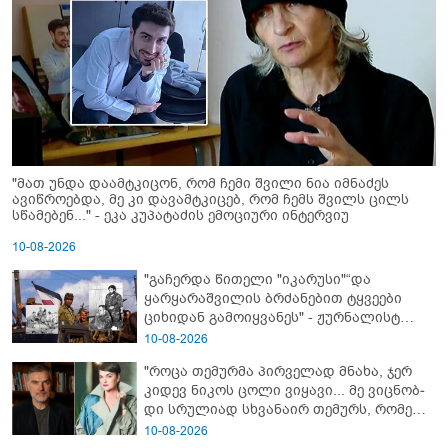
"მათ უნდა დაამტკიცონ, რომ ჩემი შვილი ნია იმნაძეს
ავიწროებდა, მე კი დავამტკიცებ, რომ ჩემს შვილს ცილს
სწამებენ..." - ეკა კუპატაძის ემოციური ინტერვიუ
10-08-2026
"გაჩერდა წითელი "იკარუსი"“და
ყარყარაშვილის ბრძანებით ტყვეები
ციხიდან გამოიყვანეს" - ჟურნალისტ
თამრიკო მოლაშვილის თვალით
10-08-2026
დანახული აფხაზეთის ომი და პასუხი
"როცა თემურმა პირველად მნახა, ჯერ
კითხვაზე: როგორ ექცეოდნენ
კიდევ ნიკოს ცოლი ვიყავი... მე ვიც­ნობ­
ქართველები ტყვეებს
დი სრუ­ლი­ად სხვა­ნა­ირ თე­მურს, რო­მელ­
საც მა­შინ არც ბიზ­ნე­სი ჰქონ­და, არა­ფე­რი
10-08-2026
სა­ერ­თოდ" - რას იხსენებს ეკა ნიჟარაძე