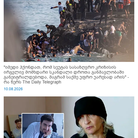
"იმედი ჰქონდათ, რომ სეუტას სასაზღვრო კრიზისის
ირგვლივ მომხდარი სკანდალი დროთა განმავლობაში
განეიტრალდებოდა, მაგრამ საქმე უფრო უარესად არის" -
რა წერს The Daily Telegraph
10.08.2026