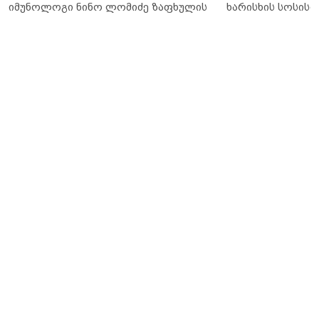
იმუნოლოგი ნინო ლომიძე ზაფხულის
ხარისხის სოსისი 
ალერგიებზე
„შეფმაისტერის“