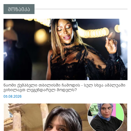
მოზაიკა
ნაომი ქემპბელი თბილისში ჩამოდის - სულ სხვა ამპლუაში
ვიხილავთ ლეგენდარულ მოდელს?
05.08.2026