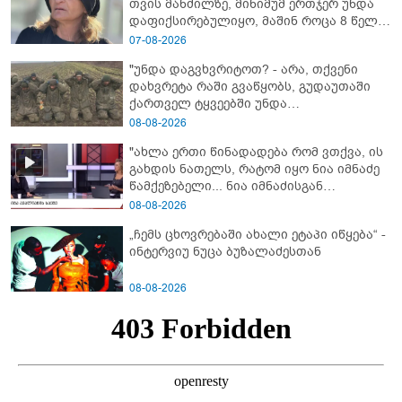
თვის მანძილზე, მინიმუმ ერთჯერ უნდა
დაფიქსირებულიყო, მაშინ როცა 8 წელი
ამზადებდა მოსწავლეებს! - იპოვონ ერთი
07-08-2026
გოგონა, ვისაც გიგა სექსუალურად
"უნდა დაგვხვრიტოთ? - არა, თქვენი
ავიწროებდა” - ეკა კუპატაძე
დახვრეტა რაში გვაწყობს, გუდაუთაში
ქართველ ტყვეებში უნდა
გადაგცვალოთ..."
08-08-2026
"ახლა ერთი წინადადება რომ ვთქვა, ის
გახდის ნათელს, რატომ იყო ნია იმნაძე
წამქეზებელი... ნია იმნაძისგან
გამოსული ინფორმაციაა ეს" - რას
08-08-2026
ამბობს ეკა კუპატაძე
„ჩემს ცხოვრებაში ახალი ეტაპი იწყება“ -
ინტერვიუ ნუცა ბუზალაძესთან
08-08-2026