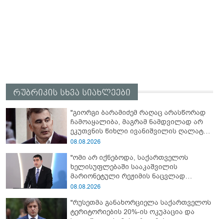
რუბრიკის სხვა სიახლეები
"გიორგი ბარამიძემ რაღაც არასწორად
ჩამოაყალიბა, მაგრამ ნამდვილად არ
ეკუთვნის წიხლი ივანიშვილის ღალატზე
დაფუძნებული დიქტატურის
08.08.2026
მსახურებისგან - მინიშნებაც კი არ
"ომი არ იქნებოდა, საქართველოს
მსმენია ქართველების მიერ ტყვეების
ხელისუფლებაში სააკაშვილის
დახვრეტაზე"
მარიონეტული რეჟიმის ნაცვლად
„ქართული ოცნების“ მსგავსი
08.08.2026
პატრიოტული ძალა რომ ყოფილიყო, თუ
"რუსეთმა განახორციელა საქართველოს
2008 წლის ომი თუ არ იქნებოდა, დიდი
ტერიტორიების 20%-ის ოკუპაცია და
ალბათობით, არც უკრაინის ომი