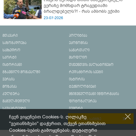
ვერაზე მომხდარ ტრაგედიაში
ბრალდებულს?! - რას ამბობს ექიმი
23-07-2026
მთავარი
პოლიტიკა
საზოგადოება
ეკონომიკა
სამხედრო
სამართალი
სპორტი
მსოფლიო
ისტორიანი
თქვენთვის ქალბატონებო
გზავნილი მომავალში
რედაქტორის სვეტი
ვერსია
ისტორია
მოზაიკა
ტექნოლოგიები
კულტურა
მნიშვნელოვანი ინფორმაცია
მამულ-დედული
ფოტოგალერეა
სპეცპროექტი
იუმორი
ჩვენ ვიყენებთ Cookies-ს. ღილაკზე
რეკლამა საიტზე
"ვეთანხმები" დაჭერით, თქვენ ეთანხმებით
Cookies-სების გამოყენებას. დეტალური