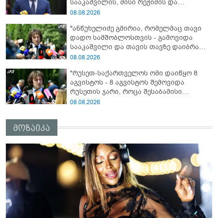
სააკაშვილის, მისი რეჟიმის და
იქნებოდა"
„ნაცმოძრაობის“ ღალატი ვერანაირად
08.08.2026
ვერ გადაფარავს ამ დანაშაულს, ეს იყო
"ანწუხელიძე გმირია, რომელმაც თავი
დანაშაული ჩვენი სახელმწიფოს წინაშე"
დადო სამშობლოსთვის - გამოვიდა
სააკაშვილი და თავის თავზე დაიბრალა
ანწუხელიძის გმირობა, სამარცხვინო
08.08.2026
სიტყვები თქვა, თითქოს,
"რუსეთ-საქართველოს ომი დაიწყო 8
სააკაშვილისთვის შეგინებას თუ რაღაც
აგვისტოს - 8 აგვისტოს შემოვიდა
ამგვარს სთხოვდნენ მას"
რუსეთის ჯარი, როცა შესაბამისი
განცხადება გააკეთა რუსეთის
08.08.2026
მაშინდელმა პრეზიდენტმა - 7 აგვისტოს
რაც მოხდა, ეს იყო ის, რომ სააკაშვილის
მოზაიკა
რეჟიმმა დაბომბა ცხინვალი"