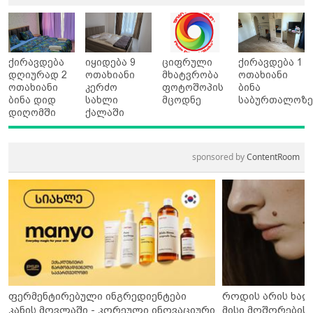
ქირავდება
იყიდება 9
ციფრული
ქირავდება 1
დღიურად 2
ოთახიანი
მხატვრობა
ოთახიანი
ოთახიანი
კერძო
ფოტოშოპის
ბინა
ბინა დიდ
სახლი
მცოდნე
საბურთალოზ
დიღომში
ქალაში
sponsored by
ContentRoom
ფერმენტირებული ინგრედიენტები
როდის არის ხალ
კანის მოვლაში - კორეული ინოვაციური
მისი მოშორების 