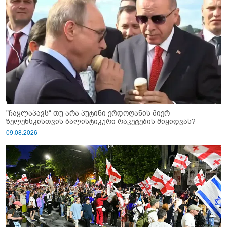
"ჩაყლაპავს“ თუ არა პუტინი ერდოღანის მიერ
ზელენსკისთვის ბალისტიკური რაკეტების მიყიდვას?
09.08.2026