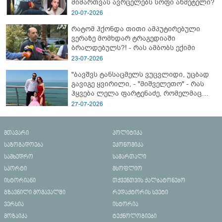
მიმართვას ავრცელებს სოფი ახმეტელი?
20-07-2026
რატომ ჰქონდა თითი ამპუტირებული
ვერაზე მომხდარ ტრაგედიაში
ბრალდებულს?! - რას ამბობს ექიმი
23-07-2026
"ბავშვს ტანსაცმელს ვუცვლიდი, უცბად
გავიგე ყვირილი, - "მიშველეთო" - რას
ჰყვება ლელა ფარტენაძე, რომელმაც
ბათუმში 16 წლის ბიჭი ზღვაში
27-07-2026
დახრჩობას გადაარჩინა
მთავარი
პოლიტიკა
საზოგადოება
ეკონომიკა
სამხედრო
სამართალი
სპორტი
მსოფლიო
ისტორიანი
თქვენთვის ქალბატონებო
გზავნილი მომავალში
რედაქტორის სვეტი
ვერსია
ისტორია
მოზაიკა
ტექნოლოგიები