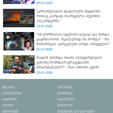
- გორში დატრიალებული ტრაგედიის
20-07-2026
ახალი დეტალები
უკრაინელების ფატალური შეცდომა,
რითაც კარგად ისარგებლა პუტინის
„ისკანდერმა“
10-07-2026
"ამ ქორწილის სტუმარი ვიყავი და მინდა
გაგიზიაროთ, რეალურად რა მოხდა" - რა
მიმართვას ავრცელებს სოფი ახმეტელი?
20-07-2026
რატომ ჰქონდა თითი ამპუტირებული
ვერაზე მომხდარ ტრაგედიაში
ბრალდებულს?! - რას ამბობს ექიმი
23-07-2026
მთავარი
პოლიტიკა
საზოგადოება
ეკონომიკა
სამხედრო
სამართალი
სპორტი
მსოფლიო
ისტორიანი
თქვენთვის ქალბატონებო