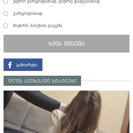
უფრო უარყოფითად, ვიდრე დადებითად
უარყოფითად
მიჭირს პასუხის გაცემა
ხმის მიცემა
დღის კითხვადი სტატიები