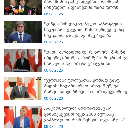
ბარამიძის განცხადებაზე, რომლის
მიხედვით, აფხაზეთში ომის დროს
„ჩვენებს ტყვეები არ აჰყავდათ"
06.08.2026
"ვინც არის დაკავებული საბოტაჟით
საკუთარი ქვეყნის წინააღმდეგ, ვინც
საკუთარ ეროვნულ ინტერესებს
უპირისპირდება, ყველამ უნდა იცოდეს,
06.08.2026
რომ მათ მიაკითხავთ სამართალი" -
"დიდი ალბათობით, რეალური მიზეზი
ირაკლი კობახიძე
იმდენად მძიმეა, რომ ნებისმიერი სხვა
ხარვეზის აღიარება ურჩევნიათ
ნამდვილი მიზეზის გამოაშკარავებას" -
06.08.2026
გიორგი შარაშიძე ელექტროენერგიის
"ევროპაში ცოლებთან ერთად ვინც
გათიშვაზე
მიდის, საღამოობით არავინ უშვებს
მარტო სასეირნოდ - საქართველოში ეგ
პრობლემა არ არის!" - ლევან
06.08.2026
მაჭავარიანი
„ნაციონალური მოძრაობისგან“
განსხვავებით ჩვენ 2008 წელსაც
ვამბობდით, რომ რუსეთი ოკუპანტია" -
ნინო წილოსანი
06.08.2026