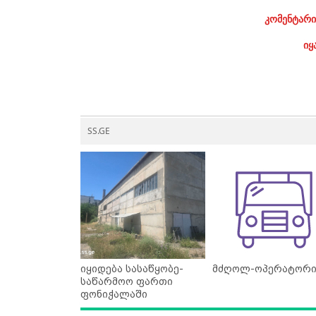
კომენტარი
იყ
SS.GE
იყიდება სასაწყობე-
მძღოლ-ოპერატორ
საწარმოო ფართი
ფონიჭალაში