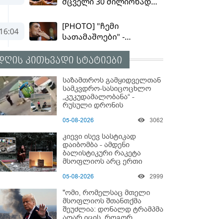
დღის კითხვადი სტატიები
საზამთროს გამყიდველთან
სამკვდრო-სასიცოცხლო
„კუკუდამალობანა“ -
რუსული დრონის
„საბრძოლო-კომიკური“
05-08-2026
3062
ვიდეო
კიევი ისევ სასტიკად
დაიბომბა - ამდენი
ბალისტიკური რაკეტა
მსოფლიოს არც ერთი
ქალაქისკენ არ გაუშვიათ:
05-08-2026
2999
პუტინის ახალი
ანტირეკორდი
"ომი, რომელსაც მთელი
მსოფლიოს შთანთქმა
შეუძლია: დონალდ ტრამპმა
აღარ იცის, როგორ