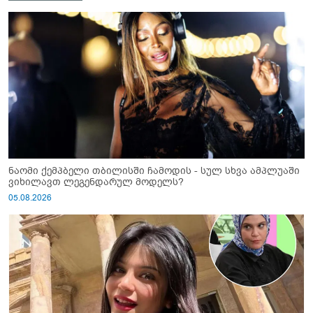
ნაომი ქემპბელი თბილისში ჩამოდის - სულ სხვა ამპლუაში
ვიხილავთ ლეგენდარულ მოდელს?
05.08.2026