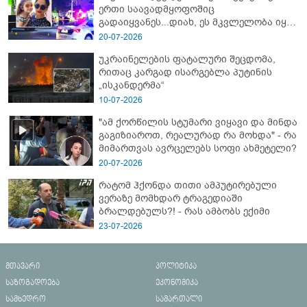
ერთი საავადმყოფოშიც
გადაიყვანეს...დიახ, ეს მკვლელობა იყო"
- გორში დატრიალებული ტრაგედიის
20-07-2026
ახალი დეტალები
უკრაინელების ფატალური შეცდომა,
რითაც კარგად ისარგებლა პუტინის
„ისკანდერმა“
10-07-2026
"ამ ქორწილის სტუმარი ვიყავი და მინდა
გაგიზიაროთ, რეალურად რა მოხდა" - რა
მიმართვას ავრცელებს სოფი ახმეტელი?
20-07-2026
რატომ ჰქონდა თითი ამპუტირებული
ვერაზე მომხდარ ტრაგედიაში
ბრალდებულს?! - რას ამბობს ექიმი
23-07-2026
მთავარი
პოლიტიკა
საზოგადოება
ეკონომიკა
სამხედრო
სამართალი