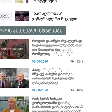
დღის კითხვადი სტატიები
როდის დაიწყო რეალურად
საქართველო-რუსეთის ომი
და მთავარი შეცდომა,
რომელიც საბედისწერო
გამოდგა
08-08-2026
8243
პაატა ზაქარეიშვილის
მწვავე პასუხი გიორგი
ბარამიძის სკანდალურ
განცხადებაზე -
"ყველაფერი დეტალურად
07-08-2026
4632
ვიცი... კამანში მოკლული
ქართველები მე
რას წერს ნანუკა
გადმოვასვენე... ბარამიძე
ჟორჟოლიანი გიორგი
კი ტყუის"
ბარამიძის განცხადებასთან
დაკავშირებით გამოძიების